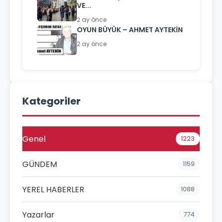
VE...
2 ay önce
OYUN BÜYÜK – AHMET AYTEKİN
2 ay önce
Kategoriler
Genel
1223
GÜNDEM
1159
YEREL HABERLER
1088
Yazarlar
774