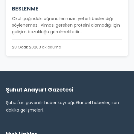
BESLENME
Okul çağındaki öğrencilerimizin yeterli beslendiği
söylenemez . Alması gereken proteini alamadığı için
gelişim bozukluğu görülmektedir...
28 Ocak 2026
3 dk okuma
Şuhut Anayurt Gazetesi
Şuhut'un güvenilir haber kaynağı. Güncel haberler, son
dakika gelişmeleri.
Hızlı Linkler