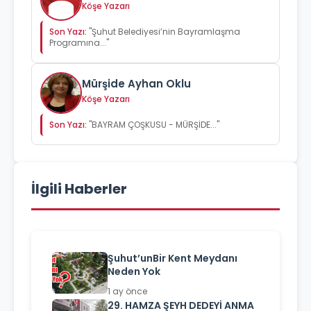
Köşe Yazarı
Son Yazı:
"Şuhut Belediyesi’nin Bayramlaşma
Programına..."
Mürşide Ayhan Oklu
Köşe Yazarı
Son Yazı:
"BAYRAM ÇOŞKUSU - MÜRŞİDE..."
İlgili Haberler
Şuhut’unBir Kent Meydanı
Neden Yok
1 ay önce
29. HAMZA ŞEYH DEDEYİ ANMA