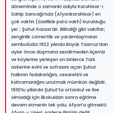
döneminde o zamanki adıyla Karahisar-ı
Sahip Sancağı’nda (Afyonkarahisar) en
çok vakfın (özellikle para vakfı) kurulduğu
yer ; Şuhut Kazası’dır. Bilindiği gibi vakıflar;
zenginlik cömertlik ve yardımlaşmanın
sembolüdür.1922 yılında Büyük Taarruz’dan
aylar önce düşmana sezdirmeden ilçemiz
ve köylerine yerleşen on binlerce Türk
askerine evini ve sofrasını açan Şuhut
halkının fedakarlığını, cesaretini ve
kahramanlığını unutmak mümkün değildir.
1930’lu yıllarda Şuhut’ta ortaokul ve lise
olmadığı için ilkokuldan sonra eğitime
devam etmenin tek yolu; Afyon’a gitmekti.
Afyon – Lisesi, sadece ilimizin değil