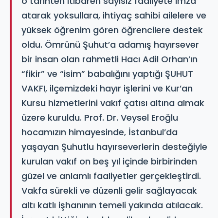
o tarihten itibaren sayısız faaliyete imza
atarak yoksullara, ihtiyaç sahibi ailelere ve
yüksek öğrenim gören öğrencilere destek
oldu. Ömrünü Şuhut’a adamış hayırsever
bir insan olan rahmetli Hacı Adil Orhan’ın
“fikir” ve “isim” babalığını yaptığı ŞUHUT
VAKFI, ilçemizdeki hayır işlerini ve Kur’an
Kursu hizmetlerini vakıf çatısı altına almak
üzere kuruldu. Prof. Dr. Veysel Eroğlu
hocamızın himayesinde, İstanbul’da
yaşayan Şuhutlu hayırseverlerin desteğiyle
kurulan vakıf on beş yıl içinde birbirinden
güzel ve anlamlı faaliyetler gerçekleştirdi.
Vakfa sürekli ve düzenli gelir sağlayacak
altı katlı işhanının temeli yakında atılacak.