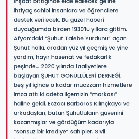
İnşaat bittiğinde elde edilecek gelirle
ihtiyaç sahibi insanlara ve öğrencilere
destek verilecek. Bu güzel haberi
duyduğumda birden 1930’lu yıllara gittim.
Afyon’daki “Şuhut Talebe Yurdunu” açan
Şuhut halkı, aradan yüz yıl geçmiş ve yine
yardım, hayır hasenat ve fedakarlık
peşinde… 2020 yılında faaliyetlere
başlayan ŞUHUT GÖNÜLLÜLERİ DERNEĞİ,
beş yıl içinde o kadar muazzam hizmetlere
imza attı ki adeta ilçemizin “markası”
haline geldi. Eczacı Barbaros Kılınçkaya ve
arkadaşları, bütün Şuhutluların güvenini
kazanmışlar ve gördüğüm kadarıyla
“sonsuz bir krediye” sahipler. Sivil