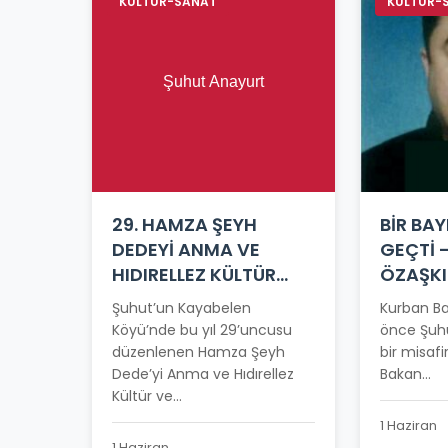
KÜLTÜR-SANAT
KÜLTÜR-
29. HAMZA ŞEYH
BİR BA
DEDEYİ ANMA VE
GEÇTİ 
HIDIRELLEZ KÜLTÜR
ÖZAŞK
BAHAR BAYRAMI
Şuhut’un Kayabelen
Kurban Ba
COŞKUYLA KUTLANDI
Köyü’nde bu yıl 29’uncusu
önce Şuhu
düzenlenen Hamza Şeyh
bir misafir
Dede’yi Anma ve Hıdırellez
Bakan...
Kültür ve...
1 Haziran
1 Haziran