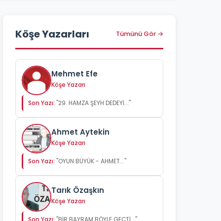
Köşe Yazarları
Tümünü Gör →
Mehmet Efe
Köşe Yazarı
Son Yazı:
"29. HAMZA ŞEYH DEDEYİ..."
Ahmet Aytekin
Köşe Yazarı
Son Yazı:
"OYUN BÜYÜK - AHMET..."
Tarık Özaşkın
Köşe Yazarı
Son Yazı:
"BİR BAYRAM BÖYLE GEÇTİ..."