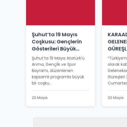
Şuhut’ta 19 Mayıs
KARAAD
Coşkusu: Gençlerin
GELENE
Gösterileri Büyük
GÜREŞL
Beğeni Topladı
TARİHİ
Şuhut’ta 19 Mayıs Atatürk’ü
“Türkiye’n
Anma, Gençlik ve Spor
olarak kab
Bayramı, düzenlenen
Gelenekse
kapsamlı programla büyük
Güreşleri
bir coşku...
Cumartesi
20 Mayıs
20 Mayıs