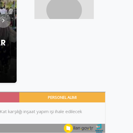
AR
AHMET AYTEKIN
OYUN BÜYÜK – AHMET AYT
1 Haziran 2026
•
3 dk okuma