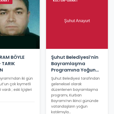
SANAT
KÜLTÜR-SANAT
YRAM BÖYLE
Şuhut Belediyesi’nin
– TARIK
Bayramlaşma
IN
Programına Yoğun
Katılım
yramı’ndan iki gün
Şuhut Belediyesi tarafından
t’un çok kıymetli
geleneksel olarak
i vardı ; eski İçişleri
düzenlenen bayramlaşma
programı, Kurban
Bayramı’nın ikinci gününde
vatandaşların yoğun
katılımıyla...