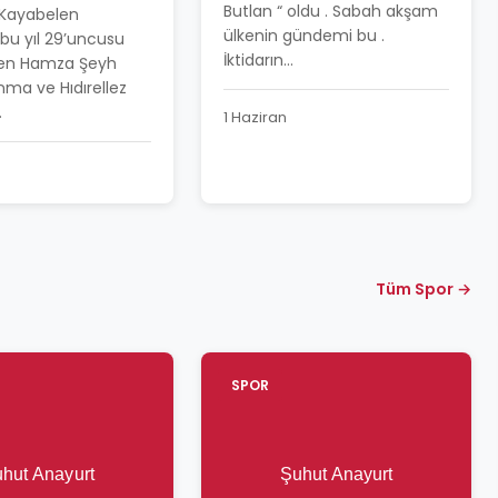
BAYRAMI
Butlan “ oldu . Sabah akşam
 Kayabelen
LA KUTLANDI
ülkenin gündemi bu .
bu yıl 29’uncusu
İktidarın...
en Hamza Şeyh
nma ve Hıdırellez
.
1 Haziran
Tüm Spor →
SPOR