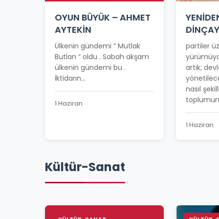
OYUN BÜYÜK – AHMET
YENİDE
AYTEKİN
DİNÇA
Ülkenin gündemi “ Mutlak
partiler 
Butlan “ oldu . Sabah akşam
yürümüyo
ülkenin gündemi bu .
artık; devl
İktidarın...
yönetilec
nasıl şeki
toplumun 
1 Haziran
1 Haziran
Kültür-Sanat