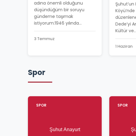
BAHAR 
adına önemli olduğunu
Şuhut’un
COŞKUY
düşündüğüm bir soruyu
Köyü’nde 
gündeme taşımak
düzenlen
istiyorum:1946 yılında...
Dede’yi A
Kültür ve..
3 Temmuz
1 Haziran
Spor
SPOR
SPOR