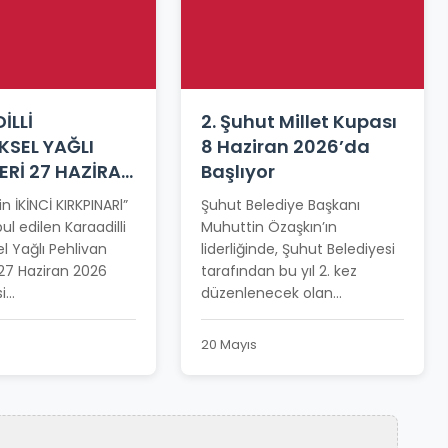
İLLİ
2. Şuhut Millet Kupası
KSEL YAĞLI
8 Haziran 2026’da
ERİ 27 HAZİRAN
Başlıyor
NE ERTELENDİ
in İKİNCİ KIRKPINARl”
Şuhut Belediye Başkanı
ul edilen Karaadilli
Muhuttin Özaşkın’ın
l Yağlı Pehlivan
liderliğinde, Şuhut Belediyesi
 27 Haziran 2026
tarafından bu yıl 2. kez
...
düzenlenecek olan...
20 Mayıs