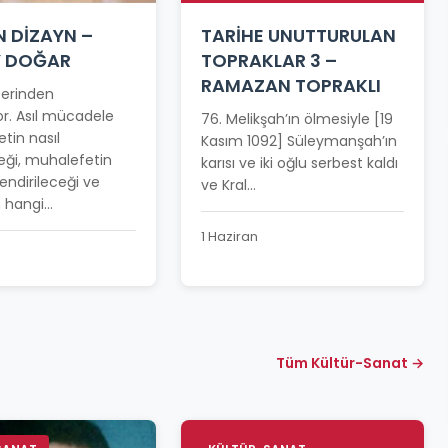
N DİZAYN –
TARİHE UNUTTURULAN
Y DOĞAR
TOPRAKLAR 3 –
RAMAZAN TOPRAKLI
üzerinden
r. Asıl mücadele
76. Melikşah’ın ölmesiyle [19
etin nasıl
Kasım 1092] Süleymanşah’ın
eği, muhalefetin
karısı ve iki oğlu serbest kaldı
llendirileceği ve
ve Kral...
hangi...
1 Haziran
Tüm Kültür-Sanat →