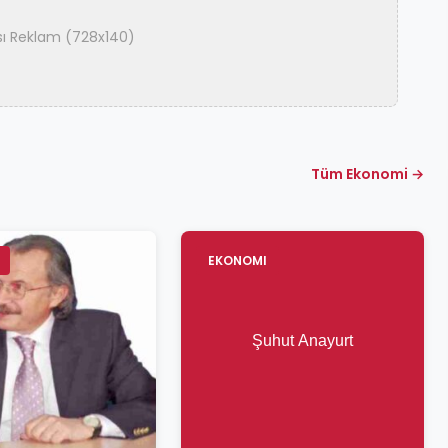
ası Reklam (728x140)
Tüm Ekonomi →
EKONOMI