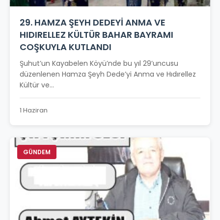
29. HAMZA ŞEYH DEDEYİ ANMA VE
HIDIRELLEZ KÜLTÜR BAHAR BAYRAMI
COŞKUYLA KUTLANDI
Şuhut’un Kayabelen Köyü’nde bu yıl 29’uncusu
düzenlenen Hamza Şeyh Dede’yi Anma ve Hıdırellez
Kültür ve...
1 Haziran
GÜNDEM