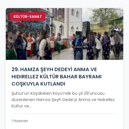
KÜLTÜR-SANAT
29. HAMZA ŞEYH DEDEYİ ANMA VE
HIDIRELLEZ KÜLTÜR BAHAR BAYRAMI
COŞKUYLA KUTLANDI
Şuhut’un Kayabelen Köyü’nde bu yıl 29’uncusu
düzenlenen Hamza Şeyh Dede’yi Anma ve Hıdırellez
Kültür ve...
1 Haziran