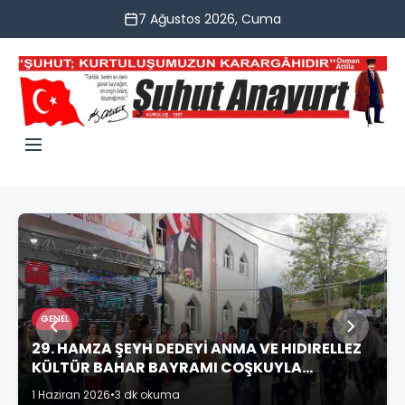
7 Ağustos 2026, Cuma
GENEL
29. HAMZA ŞEYH DEDEYİ ANMA VE HIDIRELLEZ
KÜLTÜR BAHAR BAYRAMI COŞKUYLA
KUTLANDI
1 Haziran 2026
•
3 dk okuma