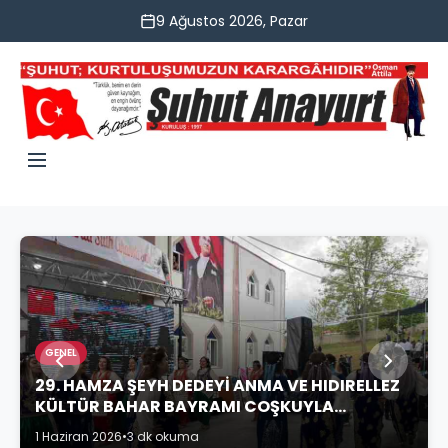
9 Ağustos 2026, Pazar
GENEL
29. HAMZA ŞEYH DEDEYİ ANMA VE HIDIRELLEZ
KÜLTÜR BAHAR BAYRAMI COŞKUYLA
KUTLANDI
1 Haziran 2026
•
3 dk okuma