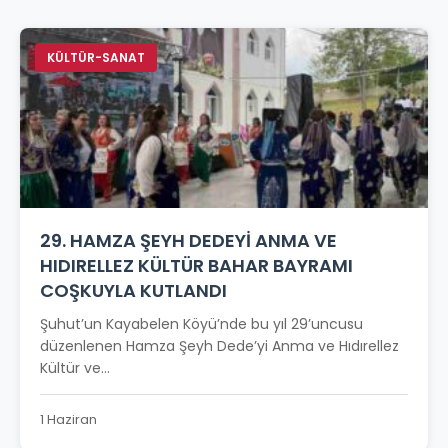
KÜLTÜR-SANAT
29. HAMZA ŞEYH DEDEYİ ANMA VE
HIDIRELLEZ KÜLTÜR BAHAR BAYRAMI
COŞKUYLA KUTLANDI
Şuhut’un Kayabelen Köyü’nde bu yıl 29’uncusu
düzenlenen Hamza Şeyh Dede’yi Anma ve Hıdırellez
Kültür ve...
1 Haziran