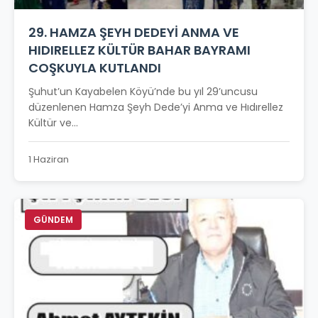
29. HAMZA ŞEYH DEDEYİ ANMA VE
HIDIRELLEZ KÜLTÜR BAHAR BAYRAMI
COŞKUYLA KUTLANDI
Şuhut’un Kayabelen Köyü’nde bu yıl 29’uncusu
düzenlenen Hamza Şeyh Dede’yi Anma ve Hıdırellez
Kültür ve...
1 Haziran
GÜNDEM