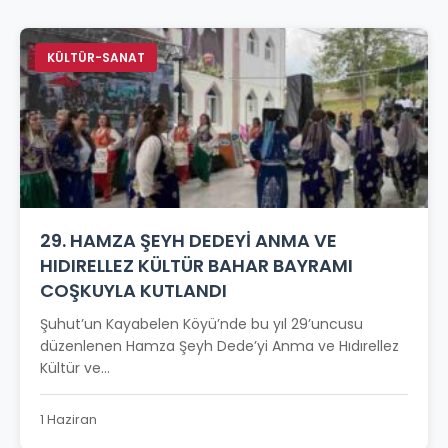
KÜLTÜR-SANAT
29. HAMZA ŞEYH DEDEYİ ANMA VE
HIDIRELLEZ KÜLTÜR BAHAR BAYRAMI
COŞKUYLA KUTLANDI
Şuhut’un Kayabelen Köyü’nde bu yıl 29’uncusu
düzenlenen Hamza Şeyh Dede’yi Anma ve Hıdırellez
Kültür ve...
1 Haziran