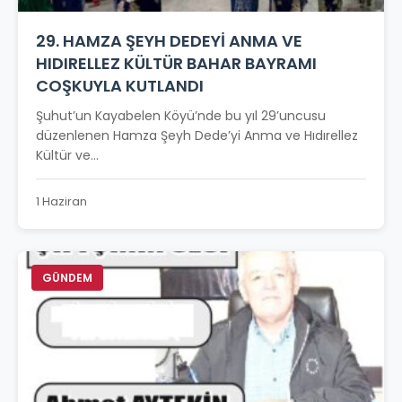
29. HAMZA ŞEYH DEDEYİ ANMA VE
HIDIRELLEZ KÜLTÜR BAHAR BAYRAMI
COŞKUYLA KUTLANDI
Şuhut’un Kayabelen Köyü’nde bu yıl 29’uncusu
düzenlenen Hamza Şeyh Dede’yi Anma ve Hıdırellez
Kültür ve...
1 Haziran
GÜNDEM