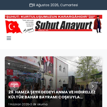
8 Ağustos 2026, Cumartesi
GENEL
29. HAMZA ŞEYH DEDEYİ ANMA VE HIDIRELLEZ
KÜLTÜR BAHAR BAYRAMI COŞKUYLA
KUTLANDI
1 Haziran 2026
•
3 dk okuma