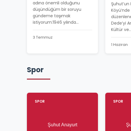
BAHAR 
adına önemli olduğunu
Şuhut’un
COŞKUY
düşündüğüm bir soruyu
Köyü’nde 
gündeme taşımak
düzenlen
istiyorum:1946 yılında...
Dede’yi A
Kültür ve..
3 Temmuz
1 Haziran
Spor
SPOR
SPOR