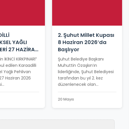
İLLİ
2. Şuhut Millet Kupası
KSEL YAĞLI
8 Haziran 2026’da
ERİ 27 HAZİRAN
Başlıyor
NE ERTELENDİ
in İKİNCİ KIRKPINARl”
Şuhut Belediye Başkanı
ul edilen Karaadilli
Muhuttin Özaşkın’ın
l Yağlı Pehlivan
liderliğinde, Şuhut Belediyesi
 27 Haziran 2026
tarafından bu yıl 2. kez
...
düzenlenecek olan...
20 Mayıs