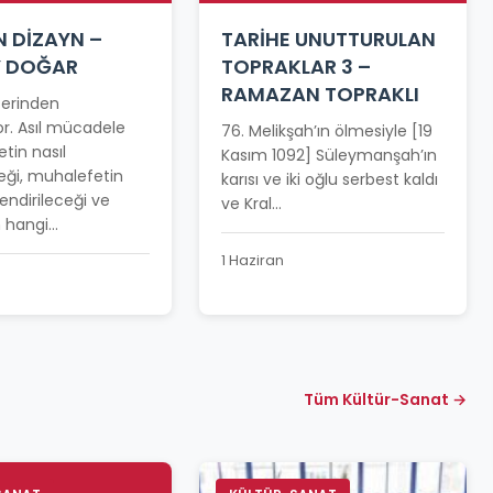
N DİZAYN –
TARİHE UNUTTURULAN
Y DOĞAR
TOPRAKLAR 3 –
RAMAZAN TOPRAKLI
üzerinden
r. Asıl mücadele
76. Melikşah’ın ölmesiyle [19
etin nasıl
Kasım 1092] Süleymanşah’ın
eği, muhalefetin
karısı ve iki oğlu serbest kaldı
llendirileceği ve
ve Kral...
hangi...
1 Haziran
Tüm Kültür-Sanat →