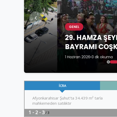
GENEL
29. HAMZA ŞEYH DEDEYİ
BAYRAMI COŞKUYLA KU
1 Haziran 2026
•
3 dk okuma