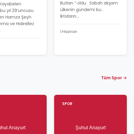
BAYRAMI
Butlan “ oldu . Sabah akşam
 Kayabelen
LA KUTLANDI
ülkenin gündemi bu .
bu yıl 29’uncusu
İktidarın...
en Hamza Şeyh
nma ve Hıdırellez
.
1 Haziran
Tüm Spor →
SPOR