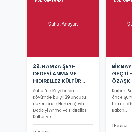
KÜLTÜR-SANAT
KÜLTÜR-
29. HAMZA ŞEYH
BİR BA
DEDEYİ ANMA VE
GEÇTİ 
HIDIRELLEZ KÜLTÜR
ÖZAŞK
BAHAR BAYRAMI
Şuhut’un Kayabelen
Kurban Ba
COŞKUYLA KUTLANDI
Köyü’nde bu yıl 29’uncusu
önce Şuhu
düzenlenen Hamza Şeyh
bir misafir
Dede’yi Anma ve Hıdırellez
Bakan...
Kültür ve...
1 Haziran
1 Haziran