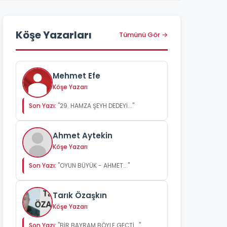
Köşe Yazarları
Tümünü Gör →
Mehmet Efe
Köşe Yazarı
Son Yazı:
"29. HAMZA ŞEYH DEDEYİ..."
Ahmet Aytekin
Köşe Yazarı
Son Yazı:
"OYUN BÜYÜK - AHMET..."
Tarık Özaşkın
Köşe Yazarı
Son Yazı:
"BİR BAYRAM BÖYLE GEÇTİ..."