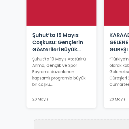
Şuhut’ta 19 Mayıs
KARAAD
Coşkusu: Gençlerin
GELENE
Gösterileri Büyük
GÜREŞL
Beğeni Topladı
TARİHİ
Şuhut’ta 19 Mayıs Atatürk’ü
“Türkiye’n
Anma, Gençlik ve Spor
olarak kab
Bayramı, düzenlenen
Gelenekse
kapsamlı programla büyük
Güreşleri
bir coşku...
Cumartesi
20 Mayıs
20 Mayıs