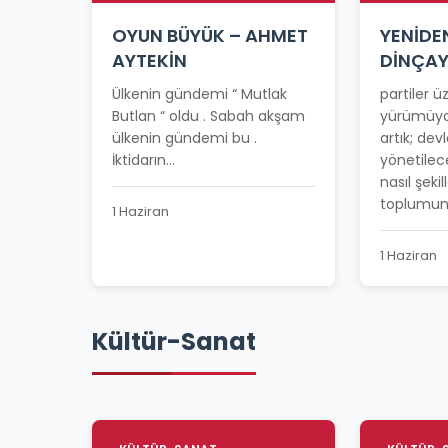
OYUN BÜYÜK – AHMET
YENİDE
AYTEKİN
DİNÇA
Ülkenin gündemi “ Mutlak
partiler 
Butlan “ oldu . Sabah akşam
yürümüyo
ülkenin gündemi bu .
artık; devl
İktidarın...
yönetilec
nasıl şeki
toplumun 
1 Haziran
1 Haziran
Kültür-Sanat