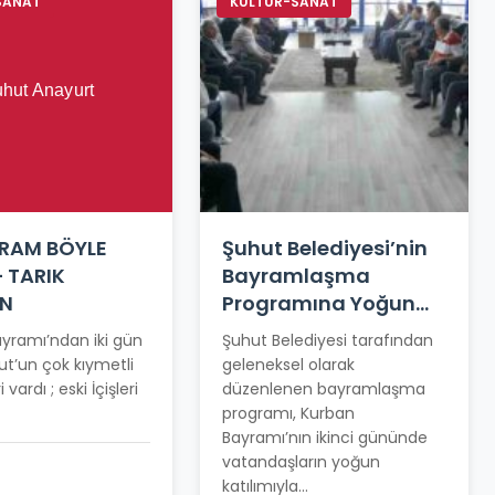
SANAT
KÜLTÜR-SANAT
YRAM BÖYLE
Şuhut Belediyesi’nin
– TARIK
Bayramlaşma
IN
Programına Yoğun
Katılım
yramı’ndan iki gün
Şuhut Belediyesi tarafından
t’un çok kıymetli
geleneksel olarak
i vardı ; eski İçişleri
düzenlenen bayramlaşma
programı, Kurban
Bayramı’nın ikinci gününde
vatandaşların yoğun
katılımıyla...