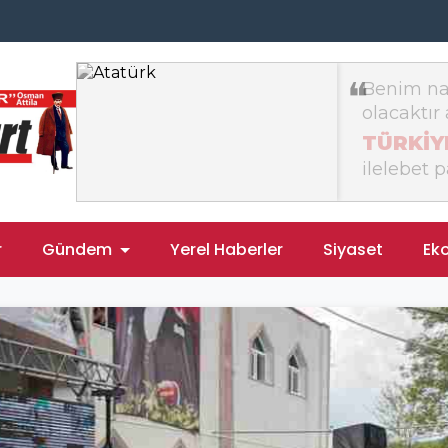
r
Gündem
Yerel Haberler
Siyaset
Ek