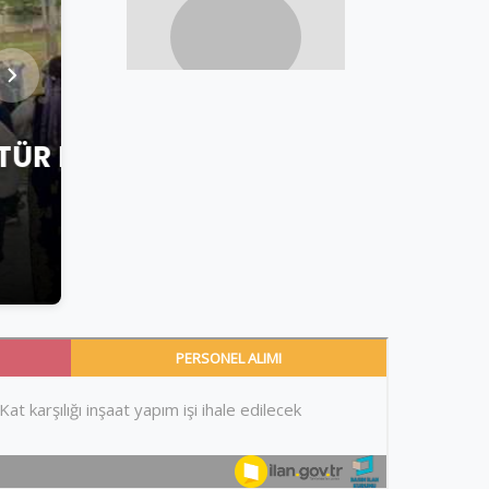
AR
AHMET AYTEKIN
OYUN BÜYÜK – AHMET AYT
1 Haziran 2026
•
3 dk okuma