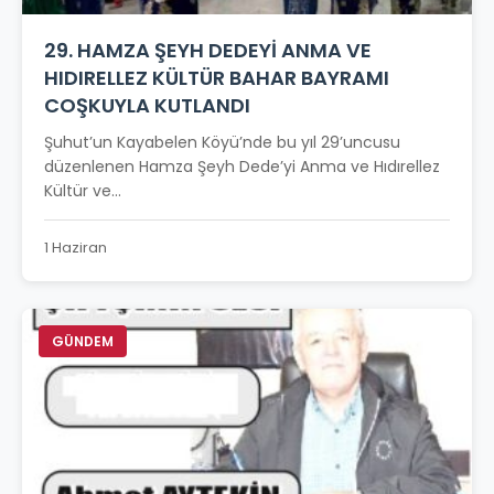
29. HAMZA ŞEYH DEDEYİ ANMA VE
HIDIRELLEZ KÜLTÜR BAHAR BAYRAMI
COŞKUYLA KUTLANDI
Şuhut’un Kayabelen Köyü’nde bu yıl 29’uncusu
düzenlenen Hamza Şeyh Dede’yi Anma ve Hıdırellez
Kültür ve...
1 Haziran
GÜNDEM