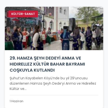
KÜLTÜR-SANAT
29. HAMZA ŞEYH DEDEYİ ANMA VE
HIDIRELLEZ KÜLTÜR BAHAR BAYRAMI
COŞKUYLA KUTLANDI
Şuhut’un Kayabelen Köyü’nde bu yıl 29’uncusu
düzenlenen Hamza Şeyh Dede’yi Anma ve Hıdırellez
Kültür ve...
1 Haziran