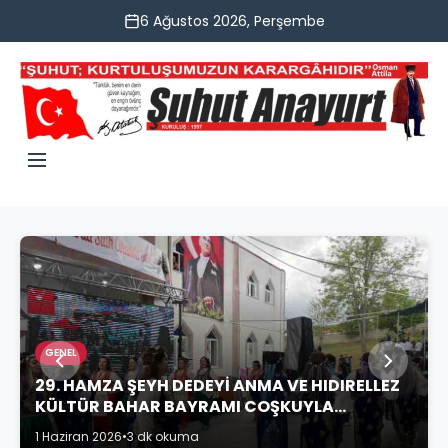
6 Ağustos 2026, Perşembe
GENEL
29. HAMZA ŞEYH DEDEYİ ANMA VE HIDIRELLEZ
KÜLTÜR BAHAR BAYRAMI COŞKUYLA
KUTLANDI
1 Haziran 2026
•
3 dk okuma