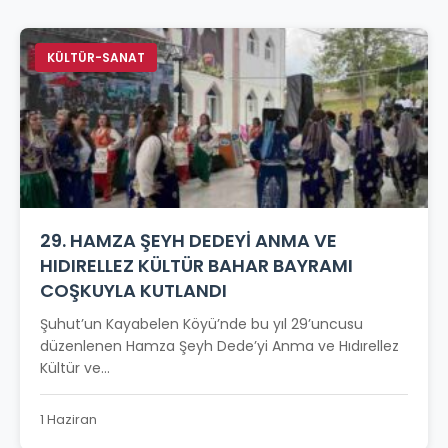
KÜLTÜR-SANAT
29. HAMZA ŞEYH DEDEYİ ANMA VE
HIDIRELLEZ KÜLTÜR BAHAR BAYRAMI
COŞKUYLA KUTLANDI
Şuhut’un Kayabelen Köyü’nde bu yıl 29’uncusu
düzenlenen Hamza Şeyh Dede’yi Anma ve Hıdırellez
Kültür ve...
1 Haziran