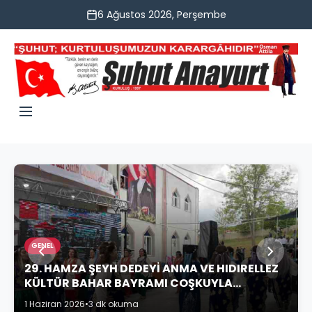
6 Ağustos 2026, Perşembe
GENEL
29. HAMZA ŞEYH DEDEYİ ANMA VE HIDIRELLEZ
KÜLTÜR BAHAR BAYRAMI COŞKUYLA
KUTLANDI
1 Haziran 2026
•
3 dk okuma