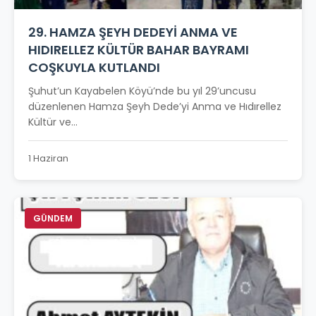
29. HAMZA ŞEYH DEDEYİ ANMA VE
HIDIRELLEZ KÜLTÜR BAHAR BAYRAMI
COŞKUYLA KUTLANDI
Şuhut’un Kayabelen Köyü’nde bu yıl 29’uncusu
düzenlenen Hamza Şeyh Dede’yi Anma ve Hıdırellez
Kültür ve...
1 Haziran
GÜNDEM