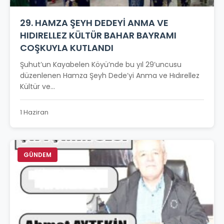
29. HAMZA ŞEYH DEDEYİ ANMA VE
HIDIRELLEZ KÜLTÜR BAHAR BAYRAMI
COŞKUYLA KUTLANDI
Şuhut’un Kayabelen Köyü’nde bu yıl 29’uncusu
düzenlenen Hamza Şeyh Dede’yi Anma ve Hıdırellez
Kültür ve...
1 Haziran
GÜNDEM