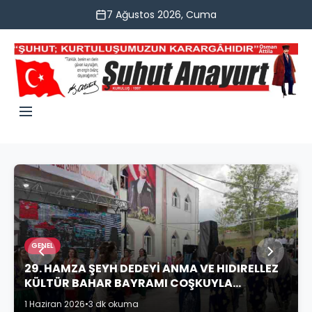
7 Ağustos 2026, Cuma
GENEL
29. HAMZA ŞEYH DEDEYİ ANMA VE HIDIRELLEZ
KÜLTÜR BAHAR BAYRAMI COŞKUYLA
KUTLANDI
1 Haziran 2026
•
3 dk okuma