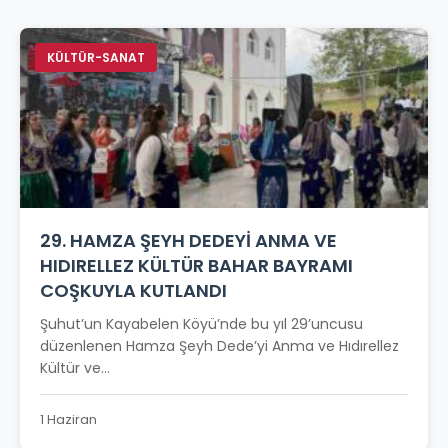
KÜLTÜR-SANAT
29. HAMZA ŞEYH DEDEYİ ANMA VE
HIDIRELLEZ KÜLTÜR BAHAR BAYRAMI
COŞKUYLA KUTLANDI
Şuhut’un Kayabelen Köyü’nde bu yıl 29’uncusu
düzenlenen Hamza Şeyh Dede’yi Anma ve Hıdırellez
Kültür ve...
1 Haziran