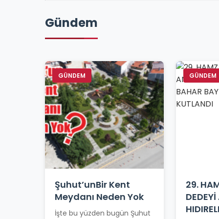
Gündem
GÜNDEM
GÜNDEM
Şuhut’unBir Kent
29. HA
Meydanı Neden Yok
DEDEYİ
HIDIREL
İşte bu yüzden bugün Şuhut