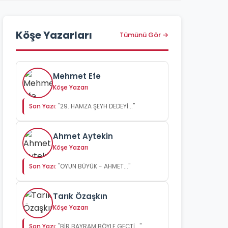
Köşe Yazarları
Tümünü Gör →
Mehmet Efe
Köşe Yazarı
Son Yazı:
"29. HAMZA ŞEYH DEDEYİ..."
Ahmet Aytekin
Köşe Yazarı
Son Yazı:
"OYUN BÜYÜK - AHMET..."
Tarık Özaşkın
Köşe Yazarı
Son Yazı:
"BİR BAYRAM BÖYLE GEÇTİ..."