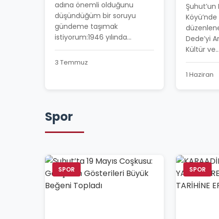
BAHAR 
adına önemli olduğunu
Şuhut’un
COŞKUY
düşündüğüm bir soruyu
Köyü’nde 
gündeme taşımak
düzenlen
istiyorum:1946 yılında...
Dede’yi A
Kültür ve..
3 Temmuz
1 Haziran
Spor
SPOR
SPOR