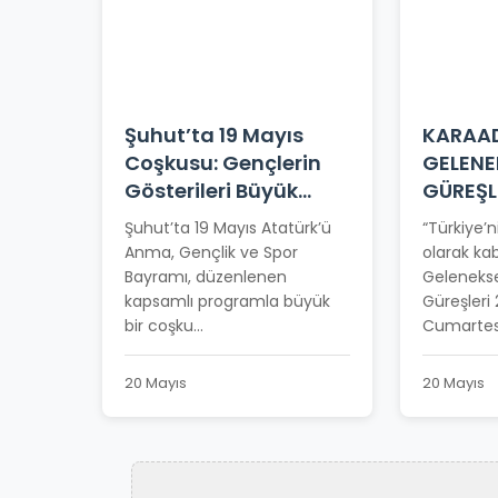
Şuhut’ta 19 Mayıs
KARAAD
Coşkusu: Gençlerin
GELENE
Gösterileri Büyük
GÜREŞL
Beğeni Topladı
TARİHİ
Şuhut’ta 19 Mayıs Atatürk’ü
“Türkiye’n
Anma, Gençlik ve Spor
olarak kab
Bayramı, düzenlenen
Gelenekse
kapsamlı programla büyük
Güreşleri
bir coşku...
Cumartesi
20 Mayıs
20 Mayıs