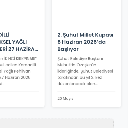
İLLİ
2. Şuhut Millet Kupası
KSEL YAĞLI
8 Haziran 2026’da
ERİ 27 HAZİRAN
Başlıyor
NE ERTELENDİ
in İKİNCİ KIRKPINARl”
Şuhut Belediye Başkanı
ul edilen Karaadilli
Muhuttin Özaşkın’ın
l Yağlı Pehlivan
liderliğinde, Şuhut Belediyesi
 27 Haziran 2026
tarafından bu yıl 2. kez
...
düzenlenecek olan...
20 Mayıs