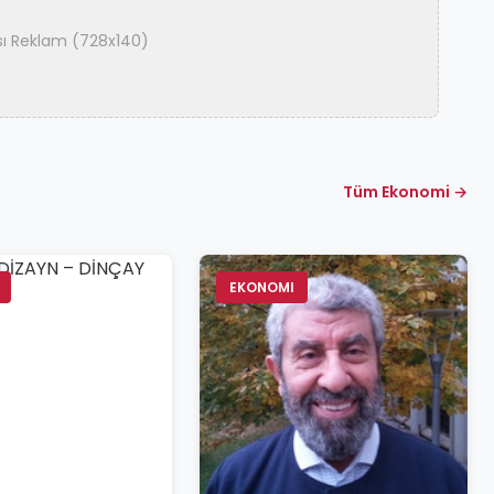
ası Reklam (728x140)
Tüm Ekonomi →
EKONOMI