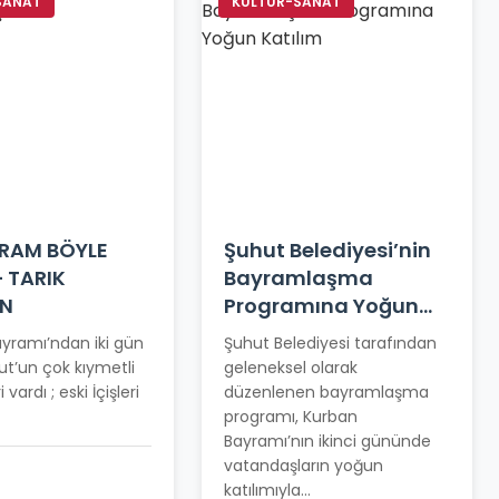
SANAT
KÜLTÜR-SANAT
YRAM BÖYLE
Şuhut Belediyesi’nin
– TARIK
Bayramlaşma
IN
Programına Yoğun
Katılım
yramı’ndan iki gün
Şuhut Belediyesi tarafından
t’un çok kıymetli
geleneksel olarak
i vardı ; eski İçişleri
düzenlenen bayramlaşma
programı, Kurban
Bayramı’nın ikinci gününde
vatandaşların yoğun
katılımıyla...