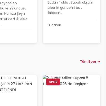
BAYRAMI
Butlan “ oldu . Sabah akşam
 Kayabelen
LA KUTLANDI
ülkenin gündemi bu .
bu yıl 29’uncusu
İktidarın...
en Hamza Şeyh
nma ve Hıdırellez
.
1 Haziran
Tüm Spor →
SPOR