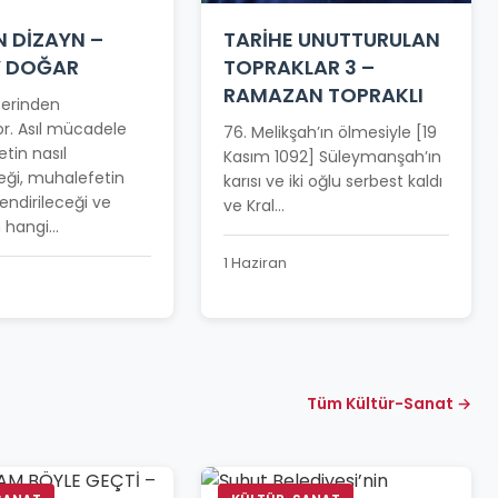
N DİZAYN –
TARİHE UNUTTURULAN
Y DOĞAR
TOPRAKLAR 3 –
RAMAZAN TOPRAKLI
üzerinden
r. Asıl mücadele
76. Melikşah’ın ölmesiyle [19
etin nasıl
Kasım 1092] Süleymanşah’ın
eği, muhalefetin
karısı ve iki oğlu serbest kaldı
llendirileceği ve
ve Kral...
hangi...
1 Haziran
Tüm Kültür-Sanat →