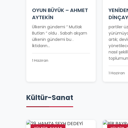
OYUN BÜYÜK – AHMET
YENİDE
AYTEKİN
DİNÇA
Ülkenin gündemi “ Mutlak
partiler 
Butlan “ oldu . Sabah akşam
yürümüyo
ülkenin gündemi bu .
artık; devl
İktidarın...
yönetilec
nasıl şeki
toplumun 
1 Haziran
1 Haziran
Kültür-Sanat