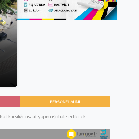
GENEL
29. HAMZA ŞEYH DEDEYİ AN
BAYRAMI COŞKUYLA KUTLA
1 Haziran 2026
•
3 dk okuma