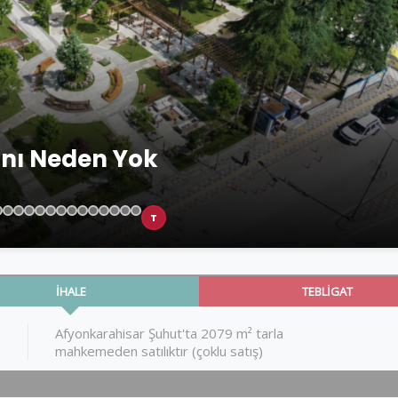
anı Neden Yok
T