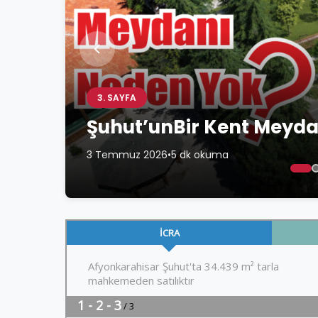
3. SAYFA
Şuhut’unBir Kent Meyd
3 Temmuz 2026
•
5 dk okuma