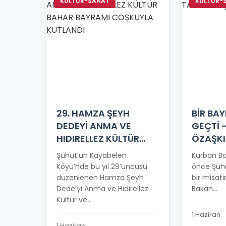
KÜLTÜR-SANAT
KÜLTÜR-
29. HAMZA ŞEYH
BİR BA
DEDEYİ ANMA VE
GEÇTİ 
HIDIRELLEZ KÜLTÜR
ÖZAŞK
BAHAR BAYRAMI
Şuhut’un Kayabelen
Kurban Ba
COŞKUYLA KUTLANDI
Köyü’nde bu yıl 29’uncusu
önce Şuhu
düzenlenen Hamza Şeyh
bir misafir
Dede’yi Anma ve Hıdırellez
Bakan...
Kültür ve...
1 Haziran
1 Haziran