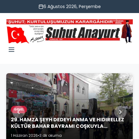
6 Ağustos 2026, Perşembe
GENEL
29. HAMZA ŞEYH DEDEYİ ANMA VE HIDIRELLEZ
KÜLTÜR BAHAR BAYRAMI COŞKUYLA
KUTLANDI
1 Haziran 2026
•
3 dk okuma