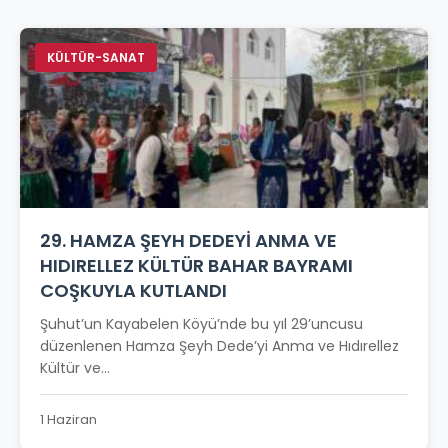
KÜLTÜR-SANAT
29. HAMZA ŞEYH DEDEYİ ANMA VE
HIDIRELLEZ KÜLTÜR BAHAR BAYRAMI
COŞKUYLA KUTLANDI
Şuhut’un Kayabelen Köyü’nde bu yıl 29’uncusu
düzenlenen Hamza Şeyh Dede’yi Anma ve Hıdırellez
Kültür ve...
1 Haziran