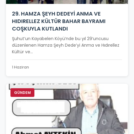
29. HAMZA ŞEYH DEDEYİ ANMA VE
HIDIRELLEZ KÜLTÜR BAHAR BAYRAMI
COŞKUYLA KUTLANDI
Şuhut’un Kayabelen Köyü’nde bu yıl 29’uncusu
düzenlenen Hamza Şeyh Dede’yi Anma ve Hıdırellez
Kültür ve...
1 Haziran
GÜNDEM