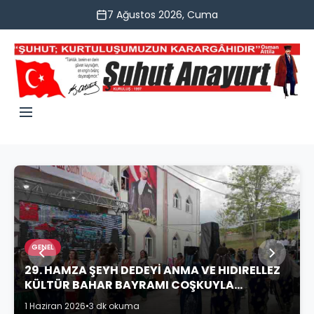
7 Ağustos 2026, Cuma
GENEL
29. HAMZA ŞEYH DEDEYİ ANMA VE HIDIRELLEZ
KÜLTÜR BAHAR BAYRAMI COŞKUYLA
KUTLANDI
1 Haziran 2026
•
3 dk okuma