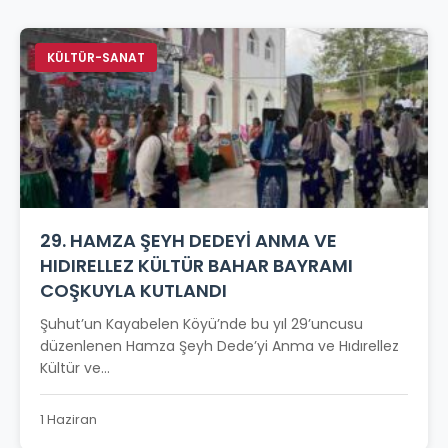
KÜLTÜR-SANAT
29. HAMZA ŞEYH DEDEYİ ANMA VE
HIDIRELLEZ KÜLTÜR BAHAR BAYRAMI
COŞKUYLA KUTLANDI
Şuhut’un Kayabelen Köyü’nde bu yıl 29’uncusu
düzenlenen Hamza Şeyh Dede’yi Anma ve Hıdırellez
Kültür ve...
1 Haziran