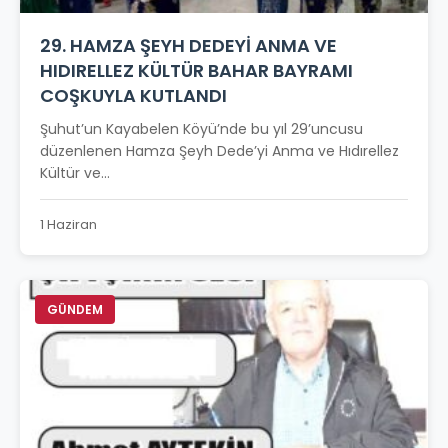
29. HAMZA ŞEYH DEDEYİ ANMA VE
HIDIRELLEZ KÜLTÜR BAHAR BAYRAMI
COŞKUYLA KUTLANDI
Şuhut’un Kayabelen Köyü’nde bu yıl 29’uncusu
düzenlenen Hamza Şeyh Dede’yi Anma ve Hıdırellez
Kültür ve...
1 Haziran
GÜNDEM