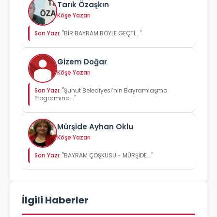
Tarık Özaşkın
Köşe Yazarı
Son Yazı:
"BİR BAYRAM BÖYLE GEÇTİ..."
Gizem Doğar
Köşe Yazarı
Son Yazı:
"Şuhut Belediyesi’nin Bayramlaşma
Programına..."
Mürşide Ayhan Oklu
Köşe Yazarı
Son Yazı:
"BAYRAM ÇOŞKUSU - MÜRŞİDE..."
İlgili Haberler