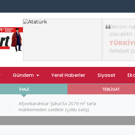
r
Gündem
Yerel Haberler
Siyaset
Ek