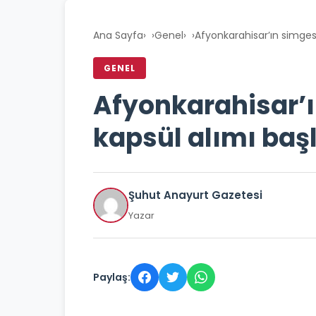
Ana Sayfa
›
Genel
›
Afyonkarahisar’ın simgesi
GENEL
Afyonkarahisar’ı
kapsül alımı baş
Şuhut Anayurt Gazetesi
Yazar
Paylaş: