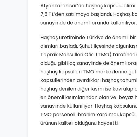
Afyonkarahisar’da haşhaş kapsülü alımı b
7,5 TL’den satılmaya başlandı. Haşhaş kap
sanayiinde de önemli oranda kullanılıyor.
Haşhaş üretiminde Türkiye’de önemli bir 
alımları başladı. Şuhut ilçesinde olgunla
Toprak Mahsulleri Ofisi (TMO) tarafından
olduğu gibi ilaç sanayiinde de önemli ora
haşhaş kapsülleri TMO merkezlerine getir
kapsüllerinden ayırdıkları haşhaş tohuml
haşhaş denilen diğer kısmı ise kavrulup ö
en önemli kısımlarından olan ve ‘beyaz ha
sanayiinde kullanılıyor. Haşhaş kapsülünün
TMO personeli İbrahim Yardımcı, kapsül al
ürünün kaliteli olduğunu kaydetti.