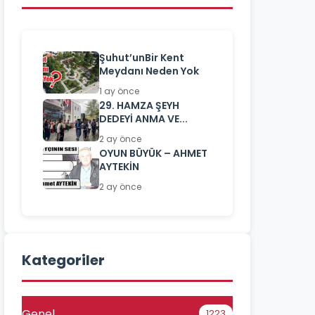
Şuhut’unBir Kent
Meydanı Neden Yok
1 ay önce
29. HAMZA ŞEYH
DEDEYİ ANMA VE...
2 ay önce
OYUN BÜYÜK – AHMET
AYTEKİN
2 ay önce
Kategoriler
Genel
1223