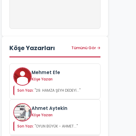
Köşe Yazarları
Tümünü Gör →
Mehmet Efe
Köşe Yazarı
Son Yazı:
"29. HAMZA ŞEYH DEDEYİ..."
Ahmet Aytekin
Köşe Yazarı
Son Yazı:
"OYUN BÜYÜK - AHMET..."