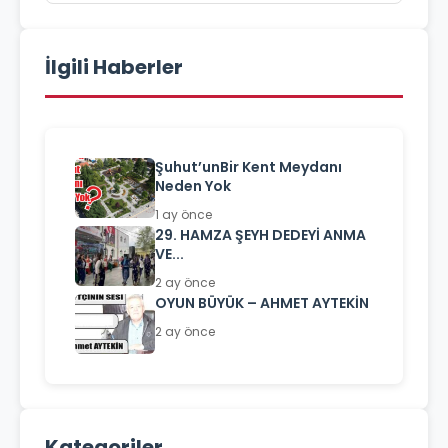
İlgili Haberler
Şuhut’unBir Kent Meydanı
Neden Yok
1 ay önce
29. HAMZA ŞEYH DEDEYİ ANMA
VE...
2 ay önce
OYUN BÜYÜK – AHMET AYTEKİN
2 ay önce
Kategoriler