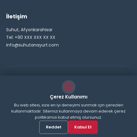
İletişim
Suhut, Afyonkarahisar
Tel: +90 XXX XXX XX XX
info@suhutanayurt.com
© 2026 Şuhut Anayurt Gazetesi. Tüm hakları saklıdır.
// Side Widget Resim Fix (Dosya önbelleğini aşmak için
Çerez Kullanımı
inline ekliyoruz) function suhut_widget_image_fix() {
Bu web sitesi, size en iyi deneyimi sunmak için çerezleri
kullanmaktadır. Sitemizi kullanmaya devam ederek çerez
echo '
'; } add_action('wp_head',
politikamızı kabul etmiş olursunuz.
'suhut_widget_image_fix'); // JavaScript ile sticky
header'ı engelle function remove_sticky_header_js() {
Reddet
Kabul Et
?>