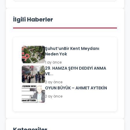
İlgili Haberler
Şuhut’unBir Kent Meydanı
Neden Yok
1 ay önce
29. HAMZA ŞEYH DEDEYİ ANMA
VE...
2 ay önce
OYUN BÜYÜK – AHMET AYTEKİN
2 ay önce
Kategoriler