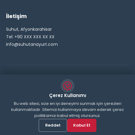
İletişim
Suhut, Afyonkarahisar
Tel: +90 XXX XXX XX XX
info@suhutanayurt.com
© 2026 Şuhut Anayurt Gazetesi. Tüm hakları saklıdır.
// Side Widget Resim Fix (Dosya önbelleğini aşmak için
Çerez Kullanımı
inline ekliyoruz) function suhut_widget_image_fix() {
Bu web sitesi, size en iyi deneyimi sunmak için çerezleri
echo '
kullanmaktadır. Sitemizi kullanmaya devam ederek çerez
'; } add_action('wp_head',
politikamızı kabul etmiş olursunuz.
'suhut_widget_image_fix'); // JavaScript ile sticky
header'ı engelle function remove_sticky_header_js() {
Reddet
Kabul Et
?>