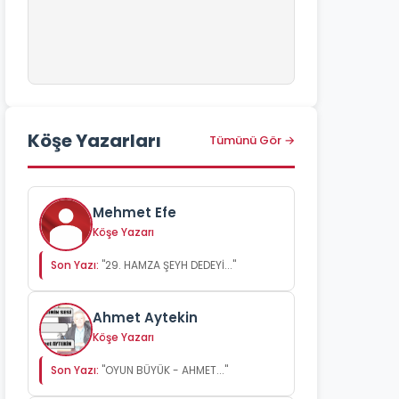
Köşe Yazarları
Tümünü Gör →
Mehmet Efe
Köşe Yazarı
Son Yazı:
"29. HAMZA ŞEYH DEDEYİ..."
Ahmet Aytekin
Köşe Yazarı
Son Yazı:
"OYUN BÜYÜK - AHMET..."