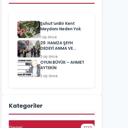
Şuhut’unBir Kent
Meydanı Neden Yok
1 ay önce
29. HAMZA ŞEYH
DEDEYİ ANMA VE...
2 ay önce
OYUN BÜYÜK – AHMET
AYTEKİN
2 ay önce
Kategoriler
Genel
1223