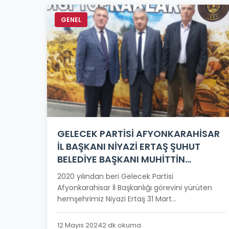
GENEL
GELECEK PARTİSİ AFYONKARAHİSAR
İL BAŞKANI NİYAZİ ERTAŞ ŞUHUT
BELEDİYE BAŞKANI MUHİTTİN
ÖZAŞKIN’I ZİYARET ETTİ
2020 yılından beri Gelecek Partisi
Afyonkarahisar İl Başkanlığı görevini yürüten
hemşehrimiz Niyazi Ertaş 31 Mart...
12 Mayıs 2024
2 dk okuma