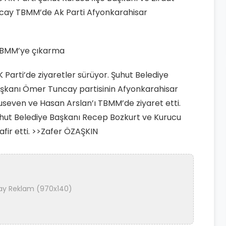
cay TBMM’de Ak Parti Afyonkarahisar
TBMM’ye çıkarma
K Parti’de ziyaretler sürüyor. Şuhut Belediye
aşkanı Ömer Tuncay partisinin Afyonkarahisar
nuseven ve Hasan Arslan’ı TBMM’de ziyaret etti.
Şuhut Belediye Başkanı Recep Bozkurt ve Kurucu
fir etti. >>Zafer ÖZAŞKIN
ay Reklam (970x140)