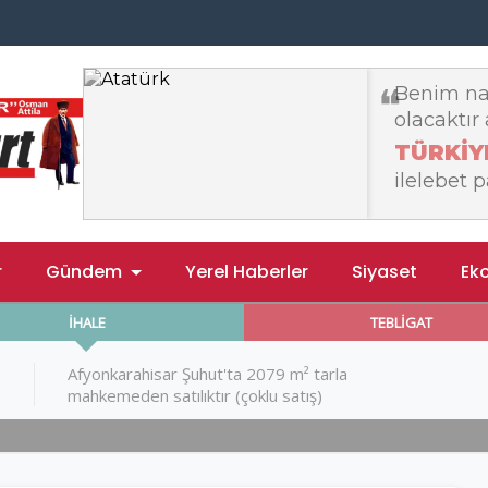
r
Gündem
Yerel Haberler
Siyaset
Ek