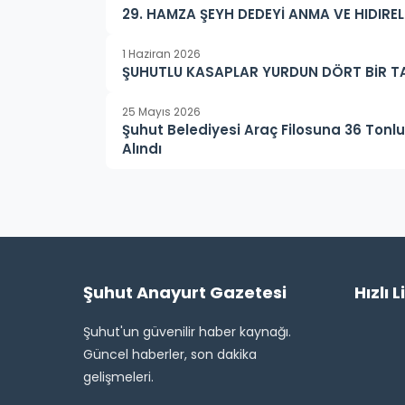
29. HAMZA ŞEYH DEDEYİ ANMA VE HIDIR
1 Haziran 2026
ŞUHUTLU KASAPLAR YURDUN DÖRT BİR T
25 Mayıs 2026
Şuhut Belediyesi Araç Filosuna 36 Tonl
Alındı
Şuhut Anayurt Gazetesi
Hızlı L
Şuhut'un güvenilir haber kaynağı.
Güncel haberler, son dakika
gelişmeleri.