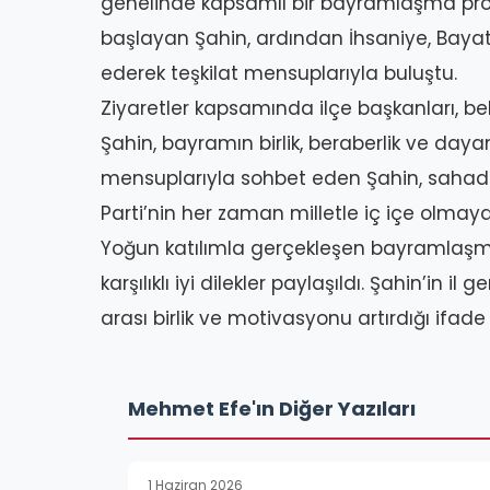
genelinde kapsamlı bir bayramlaşma prog
başlayan Şahin, ardından İhsaniye, Bayat, 
ederek teşkilat mensuplarıyla buluştu.
Ziyaretler kapsamında ilçe başkanları, bel
Şahin, bayramın birlik, beraberlik ve dayan
mensuplarıyla sohbet eden Şahin, sahada
Parti’nin her zaman milletle iç içe olmay
Yoğun katılımla gerçekleşen bayramlaşm
karşılıklı iyi dilekler paylaşıldı. Şahin’in il
arası birlik ve motivasyonu artırdığı ifade 
Mehmet Efe'ın Diğer Yazıları
1 Haziran 2026