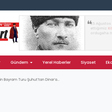
r
Gündem
Yerel Haberler
Siyaset
Ek
in Bayram Turu Şuhut’tan Dinar’a...