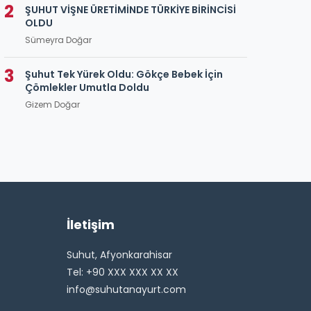
2
ŞUHUT VİŞNE ÜRETİMİNDE TÜRKİYE BİRİNCİSİ
OLDU
Sümeyra Doğar
3
Şuhut Tek Yürek Oldu: Gökçe Bebek İçin
Çömlekler Umutla Doldu
Gizem Doğar
İletişim
Suhut, Afyonkarahisar
Tel: +90 XXX XXX XX XX
info@suhutanayurt.com