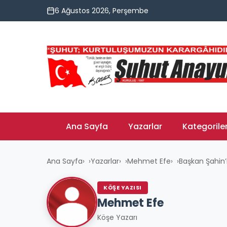
6 Ağustos 2026, Perşembe
Ana Sayfa
Yazarlar
Kategorile
Ana Sayfa
›
Yazarlar
›
Mehmet Efe
›
Başkan Şahin’
KÖŞE YAZISI
Mehmet Efe
Köşe Yazarı