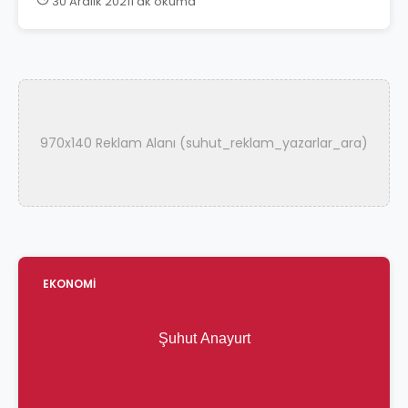
30 Aralık 2021
1 dk okuma
970x140 Reklam Alanı (suhut_reklam_yazarlar_ara)
EKONOMİ