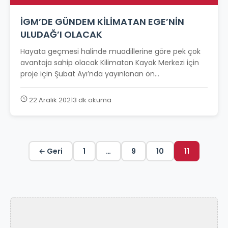
İGM’DE GÜNDEM KİLİMATAN EGE’NİN
ULUDAĞ’I OLACAK
Hayata geçmesi halinde muadillerine göre pek çok
avantaja sahip olacak Kilimatan Kayak Merkezi için
proje için Şubat Ayı’nda yayınlanan ön...
22 Aralık 2021
3 dk okuma
← Geri
1
…
9
10
11