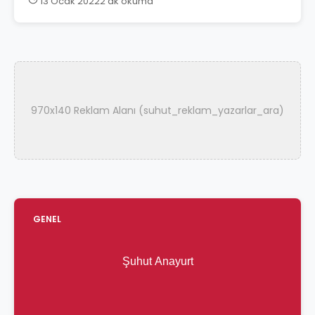
13 Ocak 2022
2 dk okuma
970x140 Reklam Alanı (suhut_reklam_yazarlar_ara)
GENEL