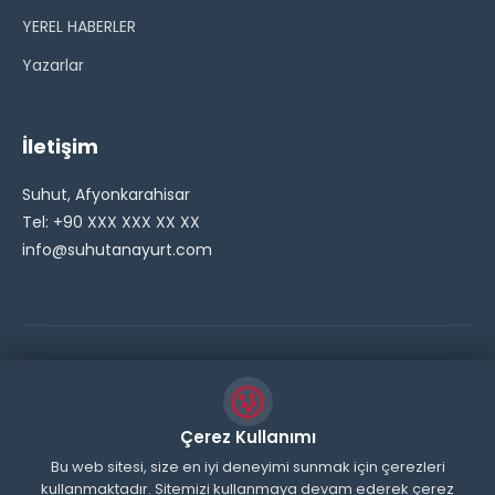
YEREL HABERLER
Yazarlar
İletişim
Suhut, Afyonkarahisar
Tel: +90 XXX XXX XX XX
info@suhutanayurt.com
© 2026 Şuhut Anayurt Gazetesi. Tüm hakları saklıdır.
// Side Widget Resim Fix (Dosya önbelleğini aşmak için
Çerez Kullanımı
inline ekliyoruz) function suhut_widget_image_fix() {
Bu web sitesi, size en iyi deneyimi sunmak için çerezleri
kullanmaktadır. Sitemizi kullanmaya devam ederek çerez
echo '
'; } add_action('wp_head',