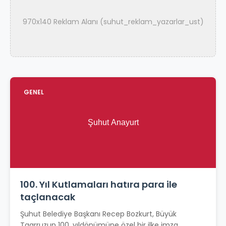
970x140 Reklam Alanı (suhut_reklam_yazarlar_ust)
GENEL
100. Yıl Kutlamaları hatıra para ile
taçlanacak
Şuhut Belediye Başkanı Recep Bozkurt, Büyük
Taarruzun 100. yıldönümüne özel bir ilke imza