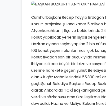
Cumhurbaşkanı Recep Tayyip Erdoğan ta
Konut” projesine şu ana kadar 5 milyon b
Afyonkarahisar İl, İlçe ve beldelerinde 
konut yapılacak yerlerin siyasi dengeler
Haziran ayında seçim yapılan 2 bin nüfusl
106 konut yapımı planlanması çok konuş
konut fiyatları son bir buçuk yılda resmen
ihtiyacı ülkede büyük bir krize ve sosyal
üzerine harekete geçen Şuhut Belediyesi,
olan Altıgöz Mahallesindeki 55.300 m2 
geçti.Şuhut Belediye Başkanı Recep Bozku
alarak Ankara’da TOKİ Başkanlığında çeşi
verdi ve sözkonusu arsa Özelleştirme İda
devredildi. Hazine ve Maliye Bakanı Nuret