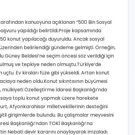
rafından kanuoyuna açıklanan “500 Bin Sosyal
aşvuru yapıldığı belirtildi.Proje kapsamında
2450 konut yapılacağı duyuruldu. Ancak sosyal
 üzerinden belirlendiği gündeme gelmişti. Örneğin,
u Güney Beldesi’ne seçim öncesi söz verildiği için
ulmuş ve tepkiye neden olmuştu.Türkiye’de
 uçtu. Ev kiraları füze gibi yükseldi. Artan konut
 faciaya neden oldu.Konut sıkıntısının büyümesi
 mülkiyeti Özelleştirme İdaresi Başkanlığı’nda
arsaya toplu konut yapmak üzere harekete
rt, Afyonkarahisar milletvekillerinin desteğini
tli girişimlerde bulundu. Bu çalışmalar meyvesini
resi Başkanlığı’ndan TOKİ Başkanlığı’na
tin Nebati devir kararını onaylayarak imzaladı.