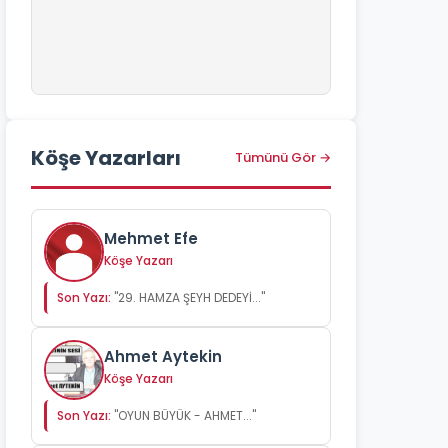
Köşe Yazarları
Tümünü Gör →
Mehmet Efe
Köşe Yazarı
Son Yazı:
"29. HAMZA ŞEYH DEDEYİ..."
Ahmet Aytekin
Köşe Yazarı
Son Yazı:
"OYUN BÜYÜK - AHMET..."