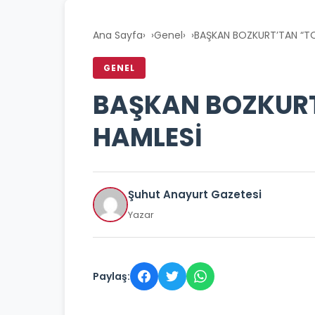
Ana Sayfa
›
Genel
›
BAŞKAN BOZKURT’TAN “TO
GENEL
BAŞKAN BOZKURT
HAMLESİ
Şuhut Anayurt Gazetesi
Yazar
Paylaş: