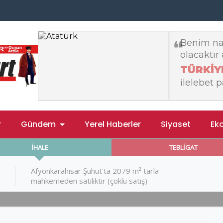
r
Gündem
Yerel Haberler
Siyaset
Ek