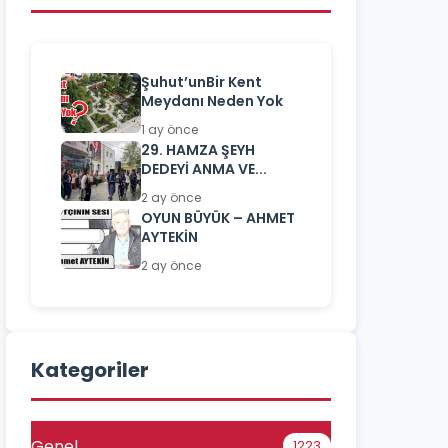
Şuhut’unBir Kent
Meydanı Neden Yok
1 ay önce
29. HAMZA ŞEYH
DEDEYİ ANMA VE...
2 ay önce
OYUN BÜYÜK – AHMET
AYTEKİN
2 ay önce
Kategoriler
Genel
1223