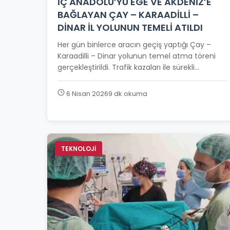
İÇ ANADOLU’YU EGE VE AKDENİZ’E
BAĞLAYAN ÇAY – KARAADİLLİ –
DİNAR İL YOLUNUN TEMELİ ATILDI
Her gün binlerce aracın geçiş yaptığı Çay –
Karaadilli – Dinar yolunun temel atma töreni
gerçekleştirildi. Trafik kazaları ile sürekli...
6 Nisan 2026
9 dk okuma
TEKNOLOJİ