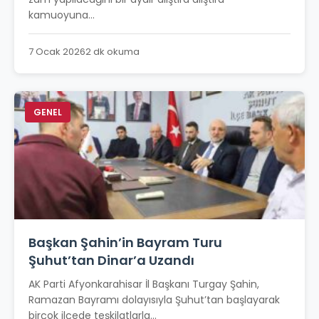
kamuoyuna...
7 Ocak 2026
2 dk okuma
GENEL
Başkan Şahin’in Bayram Turu
Şuhut’tan Dinar’a Uzandı
AK Parti Afyonkarahisar İl Başkanı Turgay Şahin,
Ramazan Bayramı dolayısıyla Şuhut’tan başlayarak
birçok ilçede teşkilatlarla...