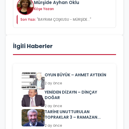
Mürşide Ayhan Oklu
Köşe Yazarı
Son Yazı:
"BAYRAM ÇOŞKUSU - MÜRŞİDE..."
İlgili Haberler
OYUN BÜYÜK – AHMET AYTEKİN
2 ay önce
YENİDEN DİZAYN – DİNÇAY
DOĞAR
2 ay önce
TARİHE UNUTTURULAN
TOPRAKLAR 3 – RAMAZAN...
2 ay önce