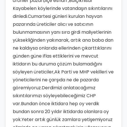
ürünler pazarı,ilçe esnafı ,Balçıkhisar
Kayabelen köylerinde vatandaşın sıkıntılarını
dinledi.Cumartesi günleri kurulan hayvan
pazarında üreticiler alıcı ve satıcının
bulunmamasının yanı sıra girdi maliyetlerinin
yüksekliğinden yakınarak, artık ana baba dan
ne kaldıysa onlarıda ellerinden çıkarttıklarını
günden güne iflas ettiklerini ve mevcut
iktidarın bu duruma çözüm bulamadığını
söyleyen üreticiler,Ak Parti ve MHP vekilleri ve
yöneticilerini ne çarşıda ne de pazarda
göremiyoruz.Derdimizi anlatacağımız
sıkıntılarımızı söyleyebileceğimiz CHP
var.Bundan önce iktidara hep oy verdik
bundan sonra 20 yıldır iktidarda olanlara oy
yok.Yeter artık günlük zamlara yetişemiyoruz