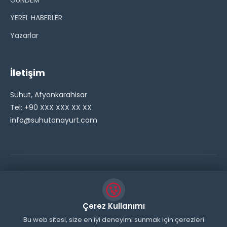
GÜNDEM
YEREL HABERLER
Yazarlar
İletişim
Suhut, Afyonkarahisar
Tel: +90 XXX XXX XX XX
info@suhutanayurt.com
© 2026 Şuhut Anayurt Gazetesi. Tüm hakları saklıdır.
// Side Widget Resim Fix (Dosya önbelleğini aşmak için
Çerez Kullanımı
inline ekliyoruz) function suhut_widget_image_fix() {
Bu web sitesi, size en iyi deneyimi sunmak için çerezleri