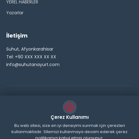
YEREL HABERLER
Yazarlar
İletişim
Suhut, Afyonkarahisar
Tel: +90 XXX XXX XX XX
info@suhutanayurt.com
© 2026 Şuhut Anayurt Gazetesi. Tüm hakları saklıdır.
// Side Widget Resim Fix (Dosya önbelleğini aşmak için
Çerez Kullanımı
inline ekliyoruz) function suhut_widget_image_fix() {
Bu web sitesi, size en iyi deneyimi sunmak için çerezleri
kullanmaktadır. Sitemizi kullanmaya devam ederek çerez
echo '
'; } add_action('wp_head',
politikamızı kabul etmiş olursunuz.