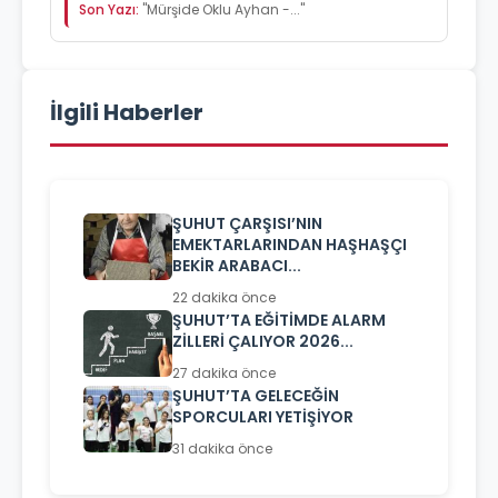
Son Yazı:
"Mürşide Oklu Ayhan -..."
İlgili Haberler
ŞUHUT ÇARŞISI’NIN
EMEKTARLARINDAN HAŞHAŞÇI
BEKİR ARABACI...
22 dakika önce
ŞUHUT’TA EĞİTİMDE ALARM
ZİLLERİ ÇALIYOR 2026...
27 dakika önce
ŞUHUT’TA GELECEĞİN
SPORCULARI YETİŞİYOR
31 dakika önce