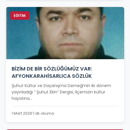
EĞİTİM
BİZİM DE BİR SÖZLÜĞÜMÜZ VAR:
AFYONKARAHİSARLlCA SÖZLÜK
Şuhut Kültür ve Dayanışma Derneği’nin iki dönem
yayınladığı ” Şuhut Ekin” Dergisi, ilçemizin kültür
hayatına...
1 Mart 2026
7 dk okuma