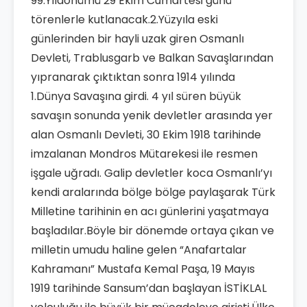
99.Yıldönümü 29 Ekim Cumartesi günü
törenlerle kutlanacak.2.Yüzyıla eski
günlerinden bir hayli uzak giren Osmanlı
Devleti, Trablusgarb ve Balkan Savaşlarından
yıpranarak çıktıktan sonra 1914 yılında
1.Dünya Savaşına girdi. 4 yıl süren büyük
savaşın sonunda yenik devletler arasında yer
alan Osmanlı Devleti, 30 Ekim 1918 tarihinde
imzalanan Mondros Mütarekesi ile resmen
işgale uğradı. Galip devletler koca Osmanlı’yı
kendi aralarında bölge bölge paylaşarak Türk
Milletine tarihinin en acı günlerini yaşatmaya
başladılar.Böyle bir dönemde ortaya çıkan ve
milletin umudu haline gelen “Anafartalar
Kahramanı” Mustafa Kemal Paşa, 19 Mayıs
1919 tarihinde Sansum’dan başlayan İSTİKLAL