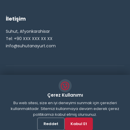
İletişim
Suhut, Afyonkarahisar
Tel: +90 XXX XXX XX XX
info@suhutanayurt.com
© 2026 Şuhut Anayurt Gazetesi. Tüm hakları saklıdır.
// Side Widget Resim Fix (Dosya önbelleğini aşmak için
Çerez Kullanımı
inline ekliyoruz) function suhut_widget_image_fix() {
Bu web sitesi, size en iyi deneyimi sunmak için çerezleri
kullanmaktadır. Sitemizi kullanmaya devam ederek çerez
echo '
'; } add_action('wp_head',
politikamızı kabul etmiş olursunuz.
'suhut_widget_image_fix'); // JavaScript ile sticky
header'ı engelle function remove_sticky_header_js() {
Reddet
Kabul Et