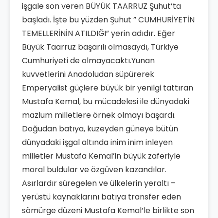
işgale son veren BÜYÜK TAARRUZ Şuhut’ta
başladı. İşte bu yüzden Şuhut ” CUMHURİYETİN
TEMELLERİNİN ATILDIĞI” yerin adıdır. Eğer
Büyük Taarruz başarılı olmasaydı, Türkiye
Cumhuriyeti de olmayacaktı.Yunan
kuvvetlerini Anadoludan süpürerek
Emperyalist güçlere büyük bir yenilgi tattıran
Mustafa Kemal, bu mücadelesi ile dünyadaki
mazlum milletlere örnek olmayı başardı.
Doğudan batıya, kuzeyden güneye bütün
dünyadaki işgal altında inim inim inleyen
milletler Mustafa Kemal’in büyük zaferiyle
moral buldular ve özgüven kazandılar.
Asırlardır süregelen ve ülkelerin yeraltı –
yerüstü kaynaklarını batıya transfer eden
sömürge düzeni Mustafa Kemal’le birlikte son