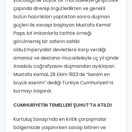
yolculuğu ile büyük bir mücadeleye girişti.Ülke
çapında direnişi örgütledikten ve gerekli
bütün hazırlıkları yaptıktan sonra düşman
güçleri ile savaşa başlayan Mustafa Kemal
Paşa, kıt imkanlarla tarihte örneği
görülmemiş bir zaferin sahibi
oldu.Emperyalist devletlere karşı verdiği
amansız ve destansı mücadeleyle üç yıl içinde
Anadolu coğrafyasını düşmandan ayıklayan
Mustafa Kemal, 29 Ekim 1923’de “benim en
büyük eserim” dediği Türkiye Cumhuriyeti’ni
kurmayı başardı.
CUMHURİYETİN TEMELLERİ ŞUHUT’TA ATILDI
Kurtuluş Savaşı’nda en kritik çarpışmalar
bölgemizde yaşanırken savaşı bitiren ve