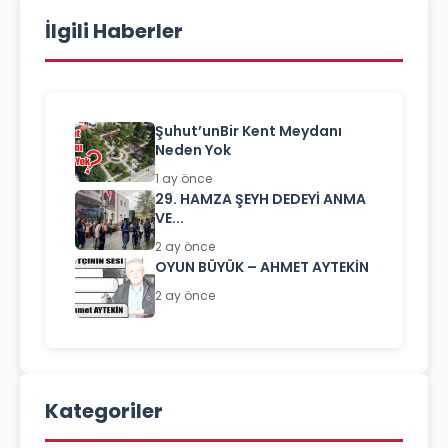
İlgili Haberler
Şuhut’unBir Kent Meydanı
Neden Yok
1 ay önce
29. HAMZA ŞEYH DEDEYİ ANMA
VE...
2 ay önce
OYUN BÜYÜK – AHMET AYTEKİN
2 ay önce
Kategoriler