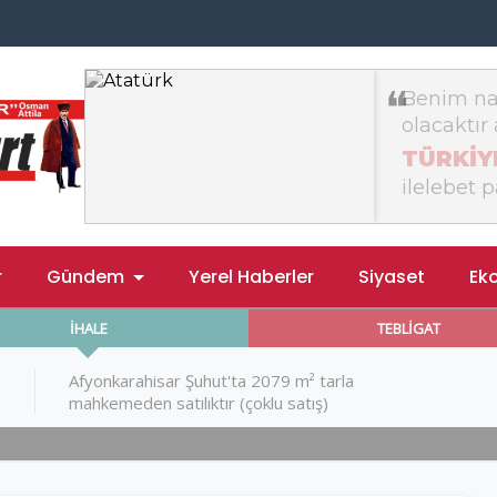
r
Gündem
Yerel Haberler
Siyaset
Ek