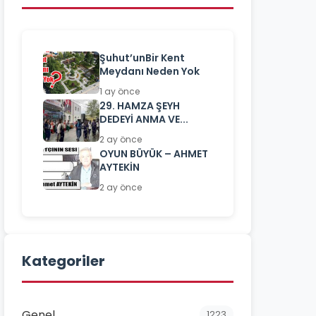
Şuhut’unBir Kent
Meydanı Neden Yok
1 ay önce
29. HAMZA ŞEYH
DEDEYİ ANMA VE...
2 ay önce
OYUN BÜYÜK – AHMET
AYTEKİN
2 ay önce
Kategoriler
Genel
1223