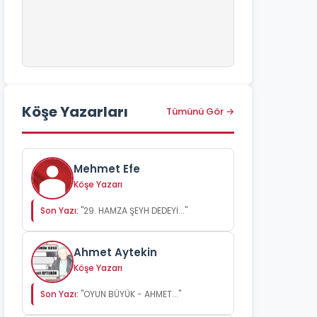
Köşe Yazarları
Tümünü Gör →
Mehmet Efe
Köşe Yazarı
Son Yazı:
"29. HAMZA ŞEYH DEDEYİ..."
Ahmet Aytekin
Köşe Yazarı
Son Yazı:
"OYUN BÜYÜK - AHMET..."