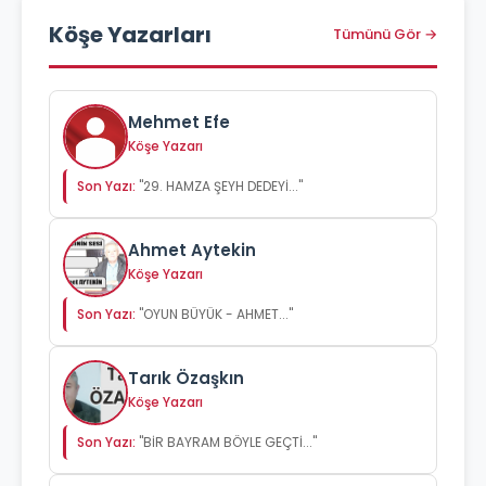
Köşe Yazarları
Tümünü Gör →
Mehmet Efe
Köşe Yazarı
Son Yazı:
"29. HAMZA ŞEYH DEDEYİ..."
Ahmet Aytekin
Köşe Yazarı
Son Yazı:
"OYUN BÜYÜK - AHMET..."
Tarık Özaşkın
Köşe Yazarı
Son Yazı:
"BİR BAYRAM BÖYLE GEÇTİ..."