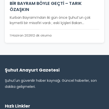
BİR BAYRAM BÖYLE GEÇTİ – TARIK
ÖZAŞKIN
Kurban Bayramı’ndan iki gün önce Şuhut’un çok
kıymetli bir misafiri vardı ; eski İçişleri Bakan...
1 Haziran 2026
12 dk okuma
Şuhut Anayurt Gazetesi
Şuhut'un güvenilir haber kaynağı. Güncel haberler, son
dakika gelişmeleri.
Hızlı Linkler