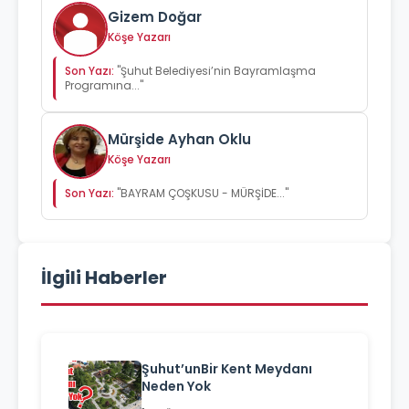
Gizem Doğar
Köşe Yazarı
Son Yazı:
"Şuhut Belediyesi’nin Bayramlaşma
Programına..."
Mürşide Ayhan Oklu
Köşe Yazarı
Son Yazı:
"BAYRAM ÇOŞKUSU - MÜRŞİDE..."
İlgili Haberler
Şuhut’unBir Kent Meydanı
Neden Yok