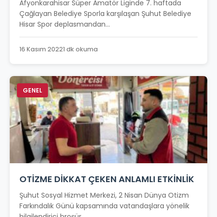
Afyonkarahisar Süper Amatör Liginde 7. haftada
Çağlayan Belediye Sporla karşılaşan Şuhut Belediye
Hisar Spor deplasmandan...
16 Kasım 2022
1 dk okuma
GENEL
OTİZME DİKKAT ÇEKEN ANLAMLI ETKİNLİK
Şuhut Sosyal Hizmet Merkezi, 2 Nisan Dünya Otizm
Farkındalık Günü kapsamında vatandaşlara yönelik
bilgilendirici broşür...