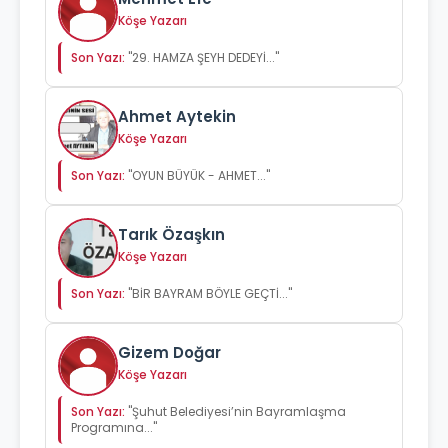
Köşe Yazarı
Son Yazı:
"29. HAMZA ŞEYH DEDEYİ..."
Ahmet Aytekin
Köşe Yazarı
Son Yazı:
"OYUN BÜYÜK - AHMET..."
Tarık Özaşkın
Köşe Yazarı
Son Yazı:
"BİR BAYRAM BÖYLE GEÇTİ..."
Gizem Doğar
Köşe Yazarı
Son Yazı:
"Şuhut Belediyesi’nin Bayramlaşma
Programına..."