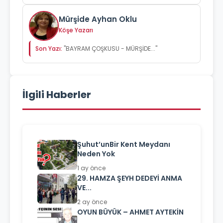
Mürşide Ayhan Oklu
Köşe Yazarı
Son Yazı:
"BAYRAM ÇOŞKUSU - MÜRŞİDE..."
İlgili Haberler
Şuhut’unBir Kent Meydanı
Neden Yok
1 ay önce
29. HAMZA ŞEYH DEDEYİ ANMA
VE...
2 ay önce
OYUN BÜYÜK – AHMET AYTEKİN