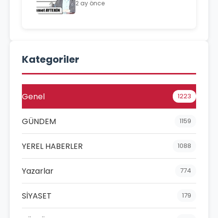
2 ay önce
Kategoriler
Genel
1223
GÜNDEM
1159
YEREL HABERLER
1088
Yazarlar
774
SİYASET
179