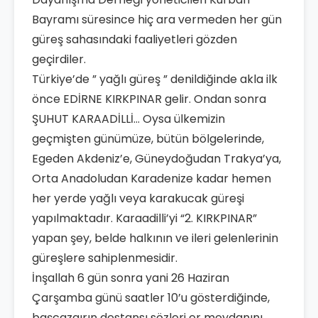
Bayramı süresince hiç ara vermeden her gün
güreş sahasındaki faaliyetleri gözden
geçirdiler.
Türkiye’de ” yağlı güreş ” denildiğinde akla ilk
önce EDİRNE KIRKPINAR gelir. Ondan sonra
ŞUHUT KARAADİLLİ… Oysa ülkemizin
geçmişten günümüze, bütün bölgelerinde,
Egeden Akdeniz’e, Güneydoğudan Trakya’ya,
Orta Anadoludan Karadenize kadar hemen
her yerde yağlı veya karakucak güreşi
yapılmaktadır. Karaadilli’yi “2. KIRKPINAR”
yapan şey, belde halkının ve ileri gelenlerinin
güreşlere sahiplenmesidir.
İnşallah 6 gün sonra yani 26 Haziran
Çarşamba günü saatler 10’u gösterdiğinde,
başcazgırın destansı sözleri er meydanını