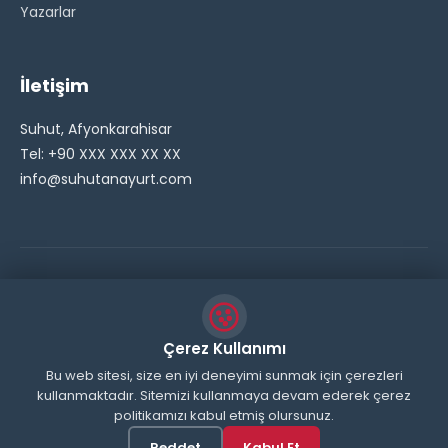
Yazarlar
İletişim
Suhut, Afyonkarahisar
Tel: +90 XXX XXX XX XX
info@suhutanayurt.com
© 2026 Şuhut Anayurt Gazetesi. Tüm hakları saklıdır.
// Side Widget Resim Fix (Dosya önbelleğini aşmak için
Çerez Kullanımı
inline ekliyoruz) function suhut_widget_image_fix() {
Bu web sitesi, size en iyi deneyimi sunmak için çerezleri
echo '
'; } add_action('wp_head',
kullanmaktadır. Sitemizi kullanmaya devam ederek çerez
politikamızı kabul etmiş olursunuz.
'suhut_widget_image_fix'); // JavaScript ile sticky
header'ı engelle function remove_sticky_header_js() {
Reddet
Kabul Et