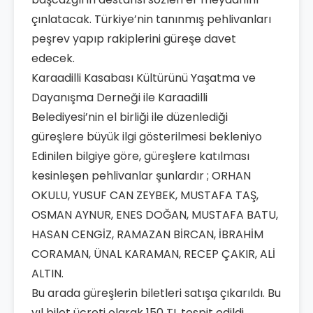
çınlatacak. Türkiye’nin tanınmış pehlivanları
peşrev yapıp rakiplerini güreşe davet
edecek.
Karaadilli Kasabası Kültürünü Yaşatma ve
Dayanışma Derneği ile Karaadilli
Belediyesi’nin el birliği ile düzenlediği
güreşlere büyük ilgi gösterilmesi bekleniyo
Edinilen bilgiye göre, güreşlere katılması
kesinleşen pehlivanlar şunlardır ; ORHAN
OKULU, YUSUF CAN ZEYBEK, MUSTAFA TAŞ,
OSMAN AYNUR, ENES DOĞAN, MUSTAFA BATU,
HASAN CENGİZ, RAMAZAN BİRCAN, İBRAHİM
CORAMAN, ÜNAL KARAMAN, RECEP ÇAKIR, ALİ
ALTIN.
Bu arada güreşlerin biletleri satışa çıkarıldı. Bu
yıl bilet ücreti olarak 150 TL tespit edildi.