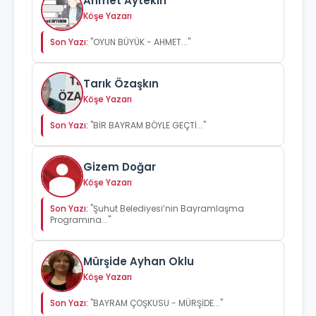
Ahmet Aytekin
Köşe Yazarı
Son Yazı:
"OYUN BÜYÜK - AHMET..."
Tarık Özaşkın
Köşe Yazarı
Son Yazı:
"BİR BAYRAM BÖYLE GEÇTİ..."
Gizem Doğar
Köşe Yazarı
Son Yazı:
"Şuhut Belediyesi’nin Bayramlaşma
Programına..."
Mürşide Ayhan Oklu
Köşe Yazarı
Son Yazı:
"BAYRAM ÇOŞKUSU - MÜRŞİDE..."