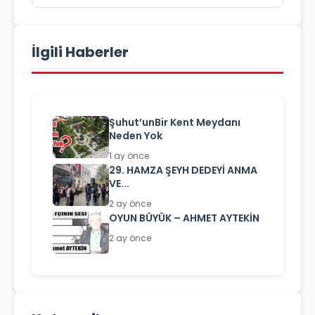
İlgili Haberler
Şuhut’unBir Kent Meydanı
Neden Yok
1 ay önce
29. HAMZA ŞEYH DEDEYİ ANMA
VE...
2 ay önce
OYUN BÜYÜK – AHMET AYTEKİN
2 ay önce