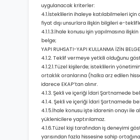
uygulanacak kriterler:
4.1.İsteklilerin ihaleye katılabilmeleri için
fiyat dışı unsurlara ilişkin bilgileri e-t
4.1.1.3.İhale konusu işin yapılmasına ilişk
belge;
YAPI RUHSATI-YAPI KULLANMA İZİN BELGE
4.1.2. Teklif vermeye yetkili olduğunu gös
4.1.2.1.Tüzel kişilerde; isteklilerin yönetim
ortaklık oranlarına (halka arz edilen hisse
idarece EKAP’tan alınır.
4.1.3. Şekli ve içeriği İdari Şartnamede be
4.1.4. Şekli ve içeriği İdari Şartnamede be
4.1.5.İhale konusu işte idarenin onayı ile a
yüklenicilere yaptırılamaz.
4.1.6.Tüzel kişi tarafından iş deneyimi gö
yarısından fazla hissesine sahip ortağına