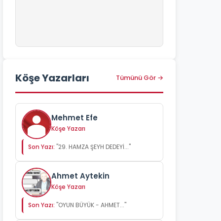
Köşe Yazarları
Tümünü Gör →
Mehmet Efe
Köşe Yazarı
Son Yazı:
"29. HAMZA ŞEYH DEDEYİ..."
Ahmet Aytekin
Köşe Yazarı
Son Yazı:
"OYUN BÜYÜK - AHMET..."