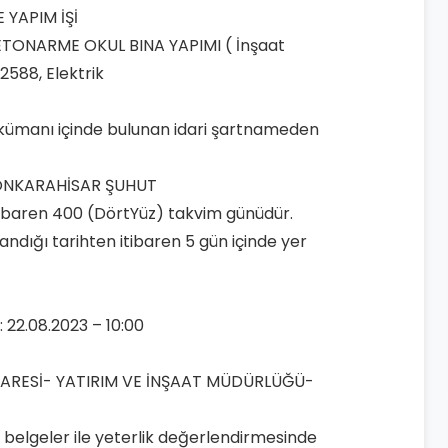
E YAPIM İŞİ
İ BETONARME OKUL BINA YAPIMI ( İnşaat
2588, Elektrik
 dokümanı içinde bulunan idari şartnameden
FYONKARAHİSAR ŞUHUT
 itibaren 400 (DörtYüz) takvim günüdür.
andığı tarihten itibaren 5 gün içinde yer
: 22.08.2023 – 10:00
EL İDARESİ- YATIRIM VE İNŞAAT MÜDÜRLÜĞÜ-
en belgeler ile yeterlik değerlendirmesinde