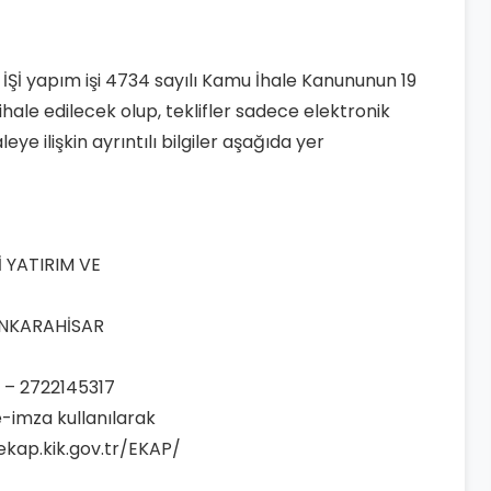
İŞİ yapım işi 4734 sayılı Kamu İhale Kanununun 19
ihale edilecek olup, teklifler sadece elektronik
e ilişkin ayrıntılı bilgiler aşağıda yer
İ YATIRIM VE
YONKARAHİSAR
0 – 2722145317
-imza kullanılarak
//ekap.kik.gov.tr/EKAP/