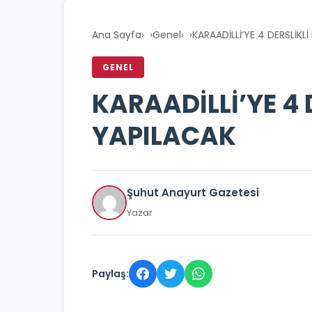
Ana Sayfa
›
Genel
›
KARAADİLLİ’YE 4 DERSLİKLİ
GENEL
KARAADİLLİ’YE 4 D
YAPILACAK
Şuhut Anayurt Gazetesi
Yazar
Paylaş: