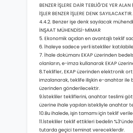
BENZER İŞLERE DAİR TEBLİĞ’DE YER ALAN 
İŞLER BENZER İŞLERE DENK SAYILACAKTIR.
4.4.2. Benzer işe denk sayılacak mühendi
İNŞAAT MÜHENDİSİ-MİMAR
5. Ekonomik açıdan en avantajlı teklif sa
6. İhaleye sadece yerli istekliler katılabil
7. İhale dokümanı EKAP üzerinden bedelsiz
olanların, e-imza kullanarak EKAP üzerin
8.Teklifler, EKAP üzerinden elektronik o
imzalanarak, teklife ilişkin e-anahtar ile 
üzerinden gönderilecektir.
9.İstekliler tekliflerini, anahtar teslimi
üzerine ihale yapılan istekliyle anahtar 
10.Bu ihalede, işin tamamı için teklif verile
11.İstekliler teklif ettikleri bedelin %3’
tutarda geçici teminat vereceklerdir.