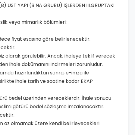
(B) ÜST YAPI (BİNA GRUBU) İŞLERDEN III.GRUPTAKİ
slik veya mimarlık bölümleri:
dece fiyat esasına göre belirlenecektir.
ecektir.
 olarak görülebilir. Ancak, ihaleye teklif verecek
den ihale dokümanını indirmeleri zorunludur.
rtamda hazırlandıktan sonra, e-imza ile
birlikte ihale tarih ve saatine kadar EKAP
 götürü bedel üzerinden vereceklerdir. İhale sonucu
teslimi götürü bedel sözleşme imzalanacaktır.
cektir.
ünden az olmamak üzere kendi belirleyecekleri