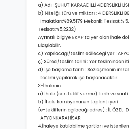
a) Adı : ŞUHUT KARAADİLLİ 4DERSLİKLİ LİS
b) Niteliği, türü ve miktarı : 4 DERSLİKL
İmalatları:%89,5179 Mekanik Tesisat:% 5,
Tesisatı:%5,2232)
Ayrıntılı bilgiye EKAP’ta yer alan ihale
ulaşılabilir.
c) Yapılacağı/teslim edileceği yer : A
ç) Süresi/teslim tarihi : Yer tesliminden
d) İşe başlama tarihi : Sözleşmenin imzal
teslimi yapılarak işe başlanacaktır.
3-İhalenin
a) İhale (son teklif verme) tarih ve saati 
b) İhale komisyonunun toplantı yeri
(e-tekliflerin açılacağı adres) : İL ÖZ
AFYONKARAHİSAR
4.İhaleye katılabilme şartları ve istenil