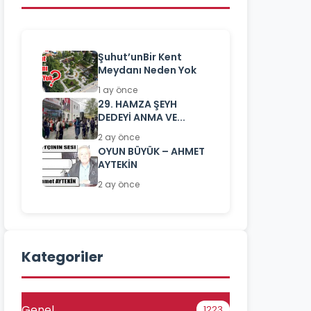
Şuhut’unBir Kent
Meydanı Neden Yok
1 ay önce
29. HAMZA ŞEYH
DEDEYİ ANMA VE...
2 ay önce
OYUN BÜYÜK – AHMET
AYTEKİN
2 ay önce
Kategoriler
Genel
1223