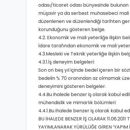
odası/ticaret odası bünyesinde bulunan t
müşavir ya da serbest muhasebeci mali m
düzenlenen ve düzenlendiği tarihten geriy
korunduğunu gösteren belge.
4.2. Ekonomik ve mali yeterliğe ilişkin be
İdare tarafından ekonomik ve mali yeterliğ
4.3.Mesleki ve Teknik yeterliğe ilişkin be
4.3.1.İş deneyim belgeleri:
Son on beş yıl içinde bedel içeren bir s
bedelin % 70 oranından az olmamak üzere i
deneyimini gösteren belgeler.
4.4.Bu ihalede benzer iş olarak kabul edi
mühendislik ve mimarlık bölümleri:
4.4.1.Bu ihalede benzer iş olarak kabul edi
BU İHALEDE BENZER İŞ OLARAK 11.06.2011 
YAYIMLANARAK YÜRÜLÜĞE GİREN ‘YAPIM İ