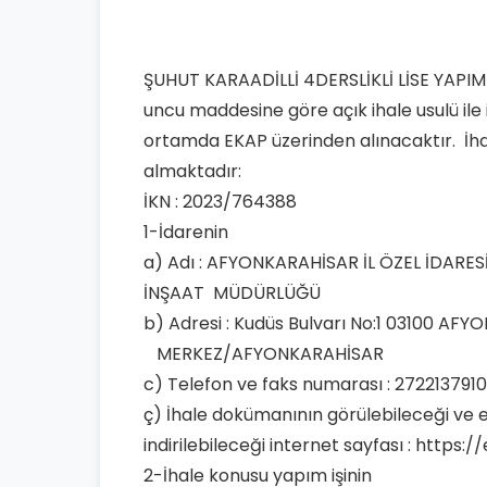
ŞUHUT KARAADİLLİ 4DERSLİKLİ LİSE YAPIM 
uncu maddesine göre açık ihale usulü ile 
ortamda EKAP üzerinden alınacaktır. İhaley
almaktadır:
İKN : 2023/764388
1-İdarenin
a) Adı : AFYONKARAHİSAR İL ÖZEL İDARES
İNŞAAT MÜDÜRLÜĞÜ
b) Adresi : Kudüs Bulvarı No:1 03100 AF
MERKEZ/AFYONKARAHİSAR
c) Telefon ve faks numarası : 272213791
ç) İhale dokümanının görülebileceği ve e
indirilebileceği internet sayfası : https:
2-İhale konusu yapım işinin