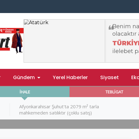
r
Gündem
Yerel Haberler
Siyaset
Ek