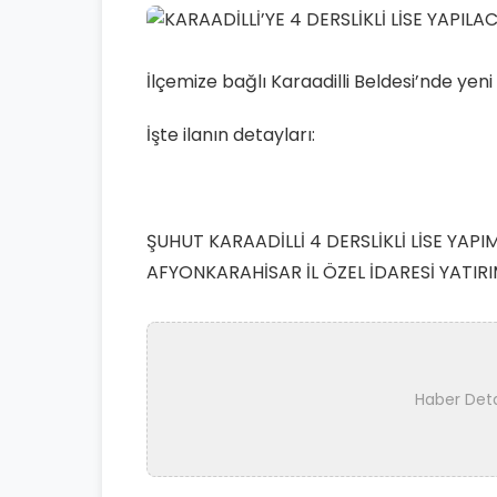
İlçemize bağlı Karaadilli Beldesi’nde yeni l
İşte ilanın detayları:
ŞUHUT KARAADİLLİ 4 DERSLİKLİ LİSE YAPIM
AFYONKARAHİSAR İL ÖZEL İDARESİ YATI
Haber Det