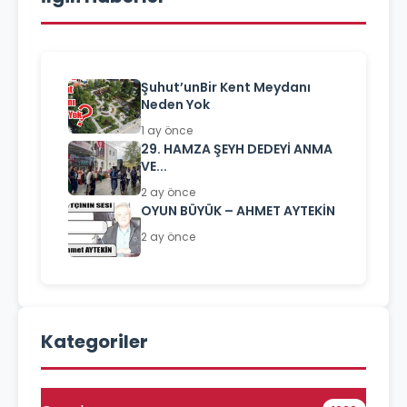
Şuhut’unBir Kent Meydanı
Neden Yok
1 ay önce
29. HAMZA ŞEYH DEDEYİ ANMA
VE...
2 ay önce
OYUN BÜYÜK – AHMET AYTEKİN
2 ay önce
Kategoriler