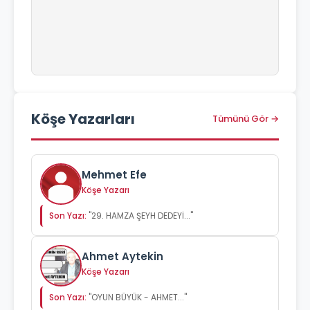
Köşe Yazarları
Tümünü Gör →
Mehmet Efe
Köşe Yazarı
Son Yazı:
"29. HAMZA ŞEYH DEDEYİ..."
Ahmet Aytekin
Köşe Yazarı
Son Yazı:
"OYUN BÜYÜK - AHMET..."