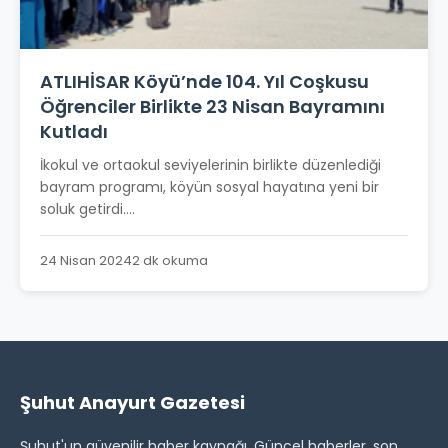
ATLIHİSAR Köyü’nde 104. Yıl Coşkusu
Öğrenciler Birlikte 23 Nisan Bayramını
Kutladı
İkokul ve ortaokul seviyelerinin birlikte düzenlediği
bayram programı, köyün sosyal hayatına yeni bir
soluk getirdi....
24 Nisan 2024
2 dk okuma
Şuhut Anayurt Gazetesi
Şuhut'un güvenilir haber kaynağı. Güncel haberler, son