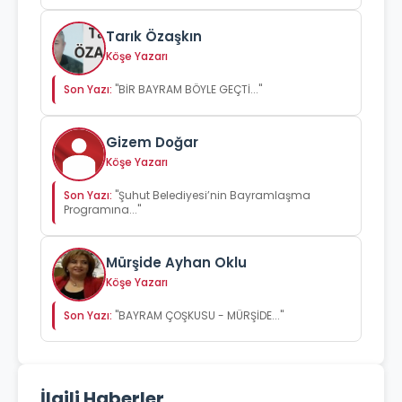
Tarık Özaşkın
Köşe Yazarı
Son Yazı:
"BİR BAYRAM BÖYLE GEÇTİ..."
Gizem Doğar
Köşe Yazarı
Son Yazı:
"Şuhut Belediyesi’nin Bayramlaşma
Programına..."
Mürşide Ayhan Oklu
Köşe Yazarı
Son Yazı:
"BAYRAM ÇOŞKUSU - MÜRŞİDE..."
İlgili Haberler