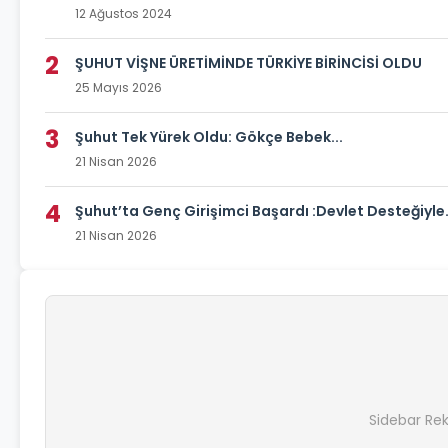
12 Ağustos 2024
2
ŞUHUT VİŞNE ÜRETİMİNDE TÜRKİYE BİRİNCİSİ OLDU
25 Mayıs 2026
3
Şuhut Tek Yürek Oldu: Gökçe Bebek...
21 Nisan 2026
4
Şuhut’ta Genç Girişimci Başardı :Devlet Desteğiyle.
21 Nisan 2026
Sidebar Re