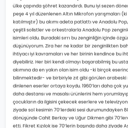
ülke çapında şöhret kazandırdı. Bunu iyi sezen döne
peşe 4 yıl düzenlenen Altın Mikrofon yarışmaları (
katılmıştır) bu akımı adeta patlattı ve Anadolu Pop, 
çeşitli solistler ve orkestralarla Anadolu Pop zengi
isimleri oldu. Buradaki sırrı bu zenginliğin içinde 
düşünüyorum. Zira her ne kadar bir zenginlikten bahs
ihtiyacı iyi kavramaları ve her birinin kendince bu i
diyebiliriz. Her biri kendi olmayı başarabilmiş bu us
akımına da en yakın olan isim oldu -ki birçok eseri
bilinmektedir- ve birbiriyle zıt gibi görülen arabes
dinlenen eserler ortaya koydu. 1960’ları daha çok y
daha destansı ve masalsı ürünlerini hem yorumlayı
çocukların da ilgisini çekecek eserlere ve televiz
ziyade sol kesimin 70’lerdeki sesi durumundayken 80
dönüşünde Cahit Berkay ve Uğur Dikmen gibi 70’lerde
etti. Fikret Kızılok ise 70’lerin başında daha ziyade 