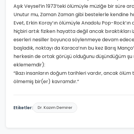
Aşık Veysel’in 1973’teki ölümüyle müziğe bir süre ar
Unutur mu, Zaman Zaman gibi bestelerle kendine has b
Evet, Erkin Koray’ın ölümüyle Anadolu Pop-Rock’ın d
hiçbiri artık fiziken hayatta değil ancak bıraktıkları 
eserleri nesiller boyunca söylenmeye devam edecek. 
başladık, noktayı da Karaca’nın bu kez Barış Manço’
herkesin de ortak görüşü olduğunu düşündüğüm şu s
eklememdir):
“Bazı insanların doğum tarihleri vardır, ancak ölüm ta
ölmemiş bir(er) kavramdır.”
Etiketler:
Dr. Kazım Demirer