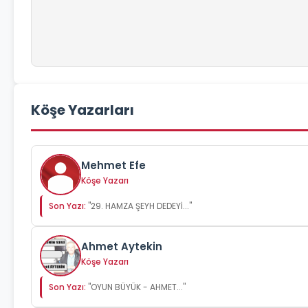
Köşe Yazarları
Mehmet Efe
Köşe Yazarı
Son Yazı:
"29. HAMZA ŞEYH DEDEYİ..."
Ahmet Aytekin
Köşe Yazarı
Son Yazı:
"OYUN BÜYÜK - AHMET..."