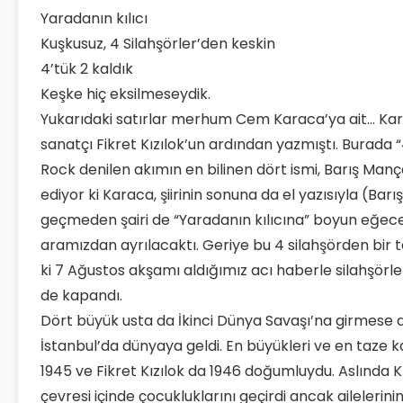
Yaradanın kılıcı
Kuşkusuz, 4 Silahşörler’den keskin
4’tük 2 kaldık
Keşke hiç eksilmeseydik.
Yukarıdaki satırlar merhum Cem Karaca’ya ait… Karac
sanatçı Fikret Kızılok’un ardından yazmıştı. Burada
Rock denilen akımın en bilinen dört ismi, Barış Manç
ediyor ki Karaca, şiirinin sonuna da el yazısıyla (Bar
geçmeden şairi de “Yaradanın kılıcına” boyun eğec
aramızdan ayrılacaktı. Geriye bu 4 silahşörden bir t
ki 7 Ağustos akşamı aldığımız acı haberle silahşörle
de kapandı.
Dört büyük usta da İkinci Dünya Savaşı’na girmese d
İstanbul’da dünyaya geldi. En büyükleri ve en taze 
1945 ve Fikret Kızılok da 1946 doğumluydu. Aslında Kı
çevresi içinde çocukluklarını geçirdi ancak ailelerini