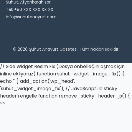
Suhut, Afyonkarahisar
Tel: +90 XXX XXX XX XX
info@suhutanayurt.com
© 2026 Şuhut Anayurt Gazetesi. Tüm hakları saklıdır.
// Side Widget Resim Fix (Dosya önbelleğini aşmak için
inline ekliyoruz) function suhut_widget_image_fix() {
echo '
'; } add_action('wp_head',
'suhut_widget_image_fix'); // JavaScript ile sticky
header'ı engelle function remove_sticky_header_js() {
?>