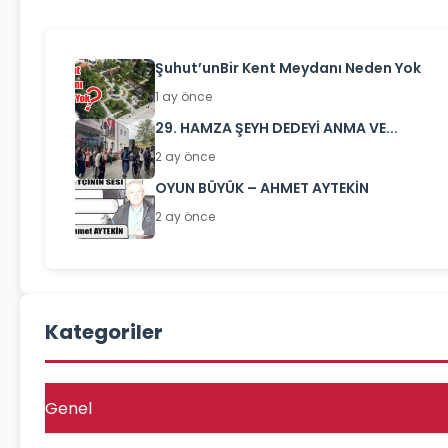
Şuhut’unBir Kent Meydanı Neden Yok
1 ay önce
29. HAMZA ŞEYH DEDEYİ ANMA VE...
2 ay önce
OYUN BÜYÜK – AHMET AYTEKİN
2 ay önce
Kategoriler
Genel