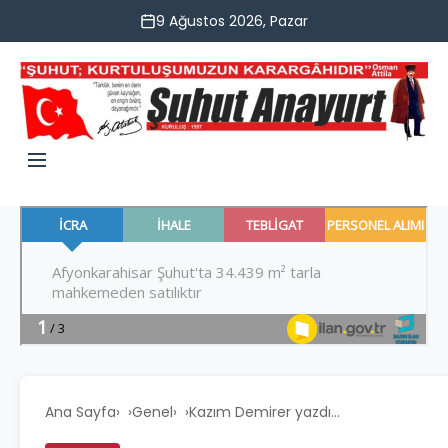
9 Ağustos 2026, Pazar
Ana Sayfa
›
Genel
›
Kazım Demirer yazdı…