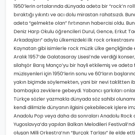
1950’lerin ortalarında dünyada adeta bir “rock’n roll”
bıraktığı yıkıntı ve acı dolu mirastan rahatsızdı. Bu
adeta “gelmekte olan” fırtınanın habercisi oldu. Bu
Deniz Harp Okulu öğrencileri Durul, Gence, Erkut Ta
Arkadaşları” adıyla ülkemizdeki ilk rock orkestras
Kaynatan gibi isimlerle rock müzik ülke gençliğinde 
Aralık 1957’de Galatasaray Lisesi’nde verdiği konser, 
silahşör Barış Manço’yu bir hayli etkilemiş ve adeta
müzisyenleri için 1950’lerin sonu ve 60’ların başları
yakın biçimde söylemekten, yani bir nevi taklitten i
bambaşka zevklere gebeydi. Yabancı şarkıları onla
Türkçe sözler yazmakla dünyada söz sahibi olunamazd
kendi dilimizle dünyanın ilgisini çekebilecek işlere im
Anadolu Pop veya daha da sonraları Anadolu Rock dedi
Yugoslavya’da yapılan Balkan Melodileri Festivali’
oluşan Milli Orkestra’nın “Burçak Tarlası” ile elde et