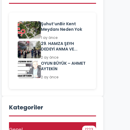
Şuhut’unBir Kent
Meydanı Neden Yok
1 ay önce
29. HAMZA ŞEYH
DEDEYİ ANMA VE...
2 ay önce
OYUN BÜYÜK – AHMET
AYTEKİN
2 ay önce
Kategoriler
Genel
1223