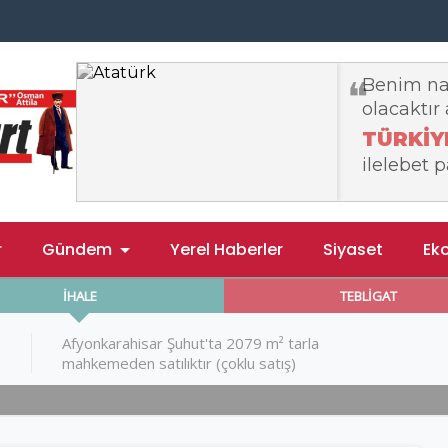
r
Gündem
Yerel Haberler
Siyaset
Ek