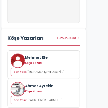
Köşe Yazarları
Tümünü Gör →
Mehmet Efe
Köşe Yazarı
Son Yazı:
"29. HAMZA ŞEYH DEDEYİ..."
Ahmet Aytekin
Köşe Yazarı
Son Yazı:
"OYUN BÜYÜK - AHMET..."