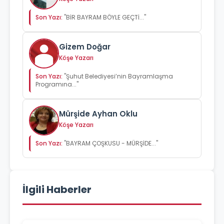
Son Yazı:
"BİR BAYRAM BÖYLE GEÇTİ..."
Gizem Doğar
Köşe Yazarı
Son Yazı:
"Şuhut Belediyesi’nin Bayramlaşma
Programına..."
Mürşide Ayhan Oklu
Köşe Yazarı
Son Yazı:
"BAYRAM ÇOŞKUSU - MÜRŞİDE..."
İlgili Haberler