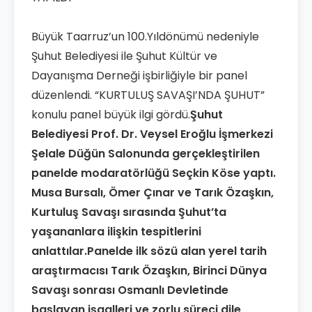
Büyük Taarruz’un 100.Yıldönümü nedeniyle
Şuhut Belediyesi ile Şuhut Kültür ve
Dayanışma Derneği işbirliğiyle bir panel
düzenlendi. “KURTULUŞ SAVAŞI’NDA ŞUHUT”
konulu panel büyük ilgi gördü.
Şuhut
Belediyesi Prof. Dr. Veysel Eroğlu İşmerkezi
Şelale Düğün Salonunda gerçekleştirilen
panelde modaratörlüğü Seçkin Köse yaptı.
Musa Bursalı, Ömer Çınar ve Tarık Özaşkın,
Kurtuluş Savaşı sırasında Şuhut’ta
yaşananlara ilişkin tespitlerini
anlattılar.Panelde ilk sözü alan yerel tarih
araştırmacısı Tarık Özaşkın, Birinci Dünya
Savaşı sonrası Osmanlı Devletinde
başlayan işgalleri ve zorlu süreci dile