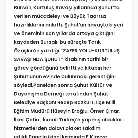
Bursalı, Kurtuluş Savaşı yıllarında Şuhut’ta
verilen mücadeleyi ve Büyük Taarruz
hazırlıklarını anlattı. Şuhut’un savaştaki yeri
ve öneminin son yıllarda ortaya çıktığını
kaydeden Bursalı, bu süreçte Tarık
Özaşkın’ın yazdığı “ZAFER YOLU-KURTULUŞ
SAVAŞI’NDA ŞUHUT” kitabının tarihi bir
görev gördüğünü belirtti ve kitabın her
Şuhutlunun evinde bulunması gerektiğini
söyledi.Panelden sonra Şuhut Kültür ve
Dayanışma Derneği tarafından Şuhut
Belediye Başkanı Recep Bozkurt, İlçe Milli
Eğitim Müdürü Hüseyin Eroğlu, Ömer Çınar,
İlker Çetin , İsmail Türkeç’e yapmış oldukları
hizmetlerden dolayı plaket takdim
edildi.Panelin ikinci kısmında F Klavye