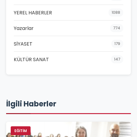
YEREL HABERLER
1088
Yazarlar
774
SİYASET
179
KÜLTÜR SANAT
147
İlgili Haberler
EĞİTİM