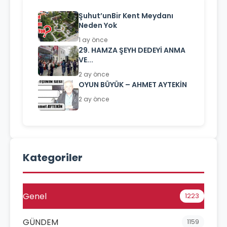
Şuhut’unBir Kent Meydanı
Neden Yok
1 ay önce
29. HAMZA ŞEYH DEDEYİ ANMA
VE...
2 ay önce
OYUN BÜYÜK – AHMET AYTEKİN
2 ay önce
Kategoriler
Genel
1223
GÜNDEM
1159