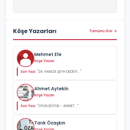
Köşe Yazarları
Tümünü Gör →
Mehmet Efe
Köşe Yazarı
Son Yazı:
"29. HAMZA ŞEYH DEDEYİ..."
Ahmet Aytekin
Köşe Yazarı
Son Yazı:
"OYUN BÜYÜK - AHMET..."
Tarık Özaşkın
Köşe Yazarı