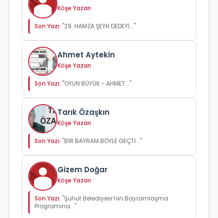
Köşe Yazarı
Son Yazı:
"29. HAMZA ŞEYH DEDEYİ..."
Ahmet Aytekin
Köşe Yazarı
Son Yazı:
"OYUN BÜYÜK - AHMET..."
Tarık Özaşkın
Köşe Yazarı
Son Yazı:
"BİR BAYRAM BÖYLE GEÇTİ..."
Gizem Doğar
Köşe Yazarı
Son Yazı:
"Şuhut Belediyesi’nin Bayramlaşma
Programına..."