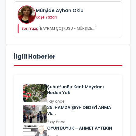
Mürşide Ayhan Oklu
Köşe Yazarı
Son Yazı:
"BAYRAM ÇOŞKUSU - MÜRŞİDE..."
İlgili Haberler
Şuhut’unBir Kent Meydanı
Neden Yok
1 ay önce
29. HAMZA ŞEYH DEDEYİ ANMA
VE...
2 ay önce
OYUN BÜYÜK – AHMET AYTEKİN