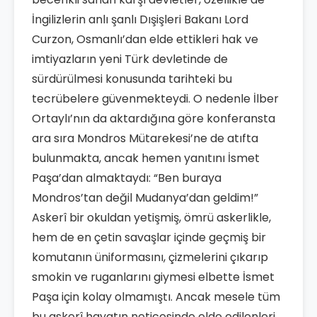
İngilizlerin anlı şanlı Dışişleri Bakanı Lord
Curzon, Osmanlı’dan elde ettikleri hak ve
imtiyazların yeni Türk devletinde de
sürdürülmesi konusunda tarihteki bu
tecrübelere güvenmekteydi. O nedenle İlber
Ortaylı’nın da aktardığına göre konferansta
ara sıra Mondros Mütarekesi’ne de atıfta
bulunmakta, ancak hemen yanıtını İsmet
Paşa’dan almaktaydı: “Ben buraya
Mondros’tan değil Mudanya’dan geldim!”
Askerî bir okuldan yetişmiş, ömrü askerlikle,
hem de en çetin savaşlar içinde geçmiş bir
komutanın üniformasını, çizmelerini çıkarıp
smokin ve ruganlarını giymesi elbette İsmet
Paşa için kolay olmamıştı. Ancak mesele tüm
bu askerî hayatın neticesinde elde edilenleri