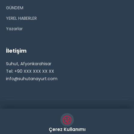
GÜNDEM
YEREL HABERLER
Yazarlar
İletişim
Suhut, Afyonkarahisar
Tel: +90 XXX XXX XX XX
info@suhutanayurt.com
© 2026 Şuhut Anayurt Gazetesi. Tüm hakları saklıdır.
// Side Widget Resim Fix (Dosya önbelleğini aşmak için
Çerez Kullanımı