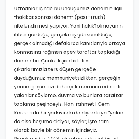
Uzmanlar içinde bulunduğumuz dönemle ilgili
“hakikat sonrası dönem” (post-truth)
nitelendirmesi yapıyor. Yani hakikî olmayanın
itibar gördüğü, gerçekmiş gibi sunulduğu,
gerçek olmadığı defalarca kanıtlarıyla ortaya
konmasına rağmen epey taraftar topladığı
dönem bu. Çünkü kişisel istek ve
çıkarlarımızla ters düşen gerçeğe
duyduğumuz memnuniyetsizlikten, gerçeğin
yerine geçse bizi daha çok memnun edecek
yalanlar söyleme, duyma ve bunlara taraftar
toplama peşindeyiz. Hani rahmetli Cem
Karaca da bir şarkısında da diyordu ya “yalan
da olsa hoşuma gidiyor, söyle”; işte tam
olarak böyle bir dönemin içindeyiz.
Birçok açıdan 2023 yılı zaten çok özel bir yıl