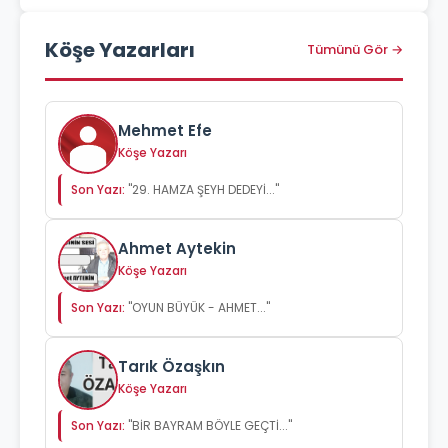
Köşe Yazarları
Tümünü Gör →
Mehmet Efe
Köşe Yazarı
Son Yazı:
"29. HAMZA ŞEYH DEDEYİ..."
Ahmet Aytekin
Köşe Yazarı
Son Yazı:
"OYUN BÜYÜK - AHMET..."
Tarık Özaşkın
Köşe Yazarı
Son Yazı:
"BİR BAYRAM BÖYLE GEÇTİ..."