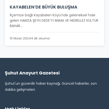
KAYABELEN’DE BÜYÜK BULUŞMA
İlçemize bağlı Kayabelen Köyü’nde geleneksel hale
gelen HAMZA ŞEYH DEDE’Yİ ANMA VE HIDRELLEZ KÜLTÜR
BAHAR...
10 Nisan 2024
4 dk okuma
Şuhut Anayurt Gazetesi
Şuhut'un güvenilir haber kaynağı. Güncel haberler, son
dakika gelişmeleri.
Hızlı Linkler