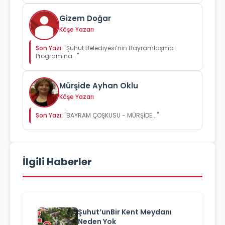
Gizem Doğar
Köşe Yazarı
Son Yazı:
"Şuhut Belediyesi’nin Bayramlaşma
Programına..."
Mürşide Ayhan Oklu
Köşe Yazarı
Son Yazı:
"BAYRAM ÇOŞKUSU - MÜRŞİDE..."
İlgili Haberler
Şuhut’unBir Kent Meydanı
Neden Yok