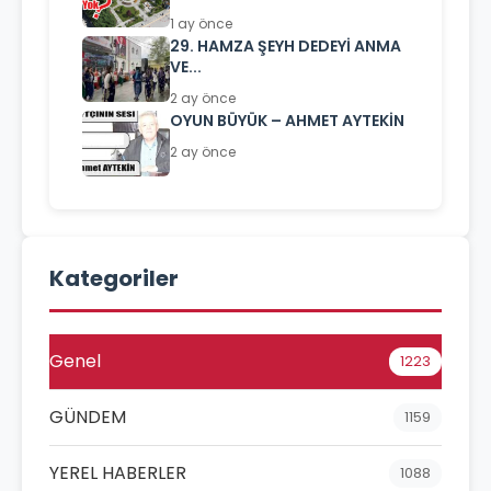
1 ay önce
29. HAMZA ŞEYH DEDEYİ ANMA
VE...
2 ay önce
OYUN BÜYÜK – AHMET AYTEKİN
2 ay önce
Kategoriler
Genel
1223
GÜNDEM
1159
YEREL HABERLER
1088