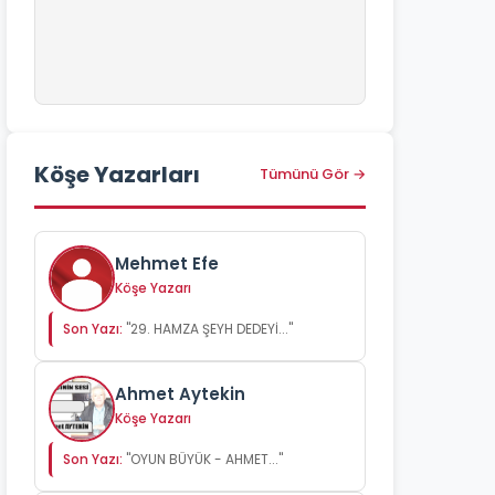
Köşe Yazarları
Tümünü Gör →
Mehmet Efe
Köşe Yazarı
Son Yazı:
"29. HAMZA ŞEYH DEDEYİ..."
Ahmet Aytekin
Köşe Yazarı
Son Yazı:
"OYUN BÜYÜK - AHMET..."