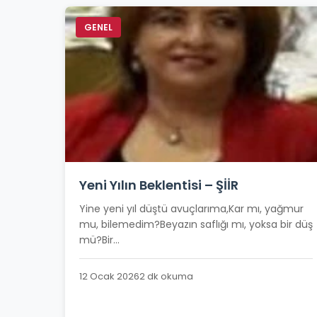
GENEL
Yeni Yılın Beklentisi – ŞİİR
Yine yeni yıl düştü avuçlarıma,Kar mı, yağmur
mu, bilemedim?Beyazın saflığı mı, yoksa bir düş
mü?Bir...
12 Ocak 2026
2 dk okuma