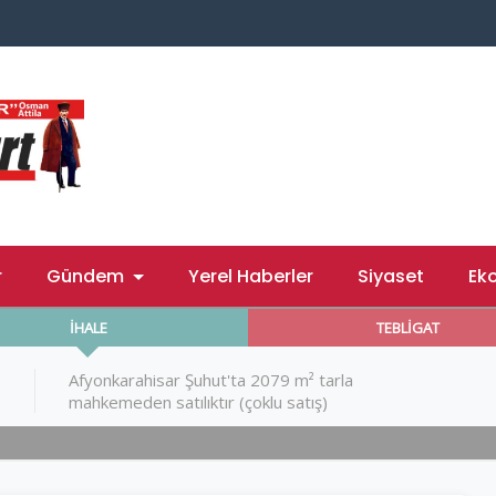
r
Gündem
Yerel Haberler
Siyaset
Ek