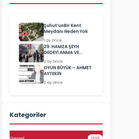
Şuhut’unBir Kent
Meydanı Neden Yok
1 ay önce
29. HAMZA ŞEYH
DEDEYİ ANMA VE...
2 ay önce
OYUN BÜYÜK – AHMET
AYTEKİN
2 ay önce
Kategoriler
Genel
1223