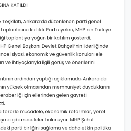
çe Teşkilatı, Ankara’da düzenlenen parti genel
oplantısına katıldı. Parti üyeleri, MHP’nin Türkiye
ği toplantıya yoğun bir katılım gösterdi.
P Genel Başkanı Devlet Bahçeli’nin liderliğinde
üncel siyasi, ekonomik ve güvenlik konuları ele
ı ve ihtiyaçlarıyla ilgili görüş ve önerilerini
antının ardından yaptığı açıklamada, Ankara’da
ımın yüksek olmasından memnuniyet duyduklarını
 beraberliği için ellerinden gelen gayreti
ti.
da terörle mücadele, ekonomik reformlar, yerel
anışma gibi meseleler bulunuyor. MHP Şuhut
ndeki parti birliğini sağlama ve daha etkin politika