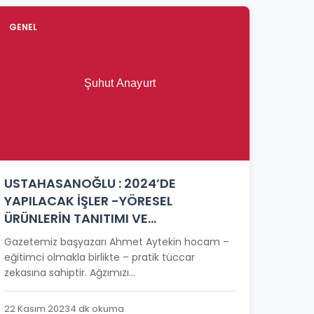
GENEL
USTAHASANOĞLU : 2024’DE
YAPILACAK İŞLER -YÖRESEL
ÜRÜNLERİN TANITIMI VE
PAZARLANMASI-
Gazetemiz başyazarı Ahmet Aytekin hocam –
eğitimci olmakla birlikte – pratik tüccar
zekasına sahiptir. Ağzımızı...
22 Kasım 2023
4 dk okuma