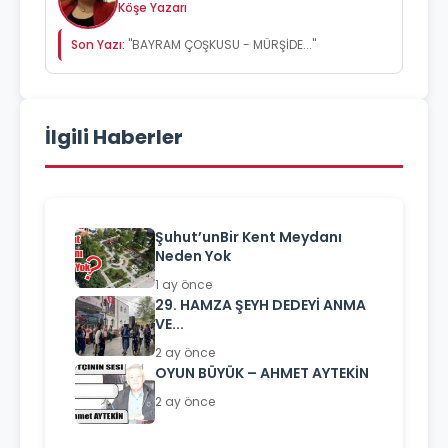
Köşe Yazarı
Son Yazı:
"BAYRAM ÇOŞKUSU - MÜRŞİDE..."
İlgili Haberler
Şuhut’unBir Kent Meydanı
Neden Yok
1 ay önce
29. HAMZA ŞEYH DEDEYİ ANMA
VE...
2 ay önce
OYUN BÜYÜK – AHMET AYTEKİN
2 ay önce