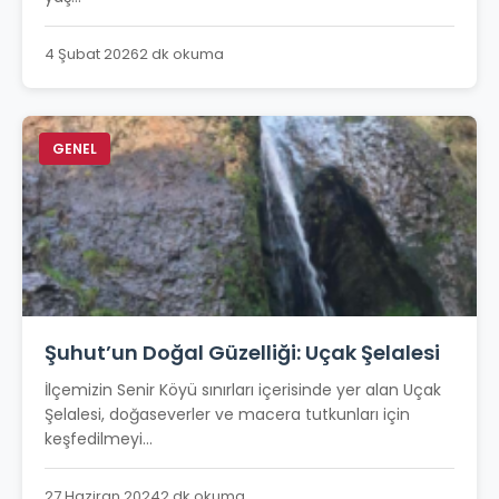
4 Şubat 2026
2 dk okuma
GENEL
Şuhut’un Doğal Güzelliği: Uçak Şelalesi
İlçemizin Senir Köyü sınırları içerisinde yer alan Uçak
Şelalesi, doğaseverler ve macera tutkunları için
keşfedilmeyi...
27 Haziran 2024
2 dk okuma