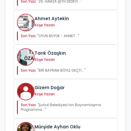
Son Yazı:
"29. HAMZA ŞEYH DEDEYİ..."
Ahmet Aytekin
Köşe Yazarı
Son Yazı:
"OYUN BÜYÜK - AHMET..."
Tarık Özaşkın
Köşe Yazarı
Son Yazı:
"BİR BAYRAM BÖYLE GEÇTİ..."
Gizem Doğar
Köşe Yazarı
Son Yazı:
"Şuhut Belediyesi’nin Bayramlaşma
Programına..."
Mürşide Ayhan Oklu