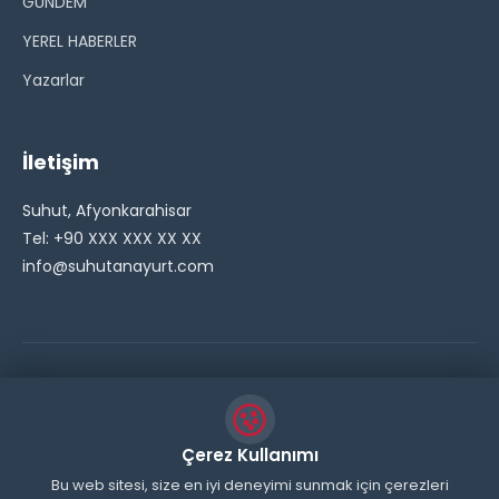
GÜNDEM
YEREL HABERLER
Yazarlar
İletişim
Suhut, Afyonkarahisar
Tel: +90 XXX XXX XX XX
info@suhutanayurt.com
© 2026 Şuhut Anayurt Gazetesi. Tüm hakları saklıdır.
// Side Widget Resim Fix (Dosya önbelleğini aşmak için
Çerez Kullanımı
inline ekliyoruz) function suhut_widget_image_fix() {
Bu web sitesi, size en iyi deneyimi sunmak için çerezleri