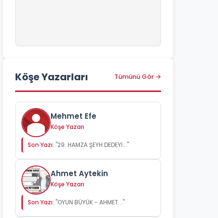
Köşe Yazarları
Tümünü Gör →
Mehmet Efe
Köşe Yazarı
Son Yazı:
"29. HAMZA ŞEYH DEDEYİ..."
Ahmet Aytekin
Köşe Yazarı
Son Yazı:
"OYUN BÜYÜK - AHMET..."