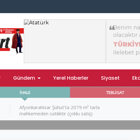
r
Gündem
Yerel Haberler
Siyaset
Ek