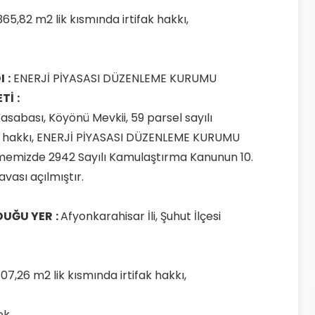
65,82 m2 lik kısmında irtifak hakkı,
I
:
ENERJİ PİYASASI DÜZENLEME KURUMU
ETİ
:
 Kasabası, Köyönü Mevkii, 59 parsel sayılı
fak hakkı, ENERJİ PİYASASI DÜZENLEME KURUMU
memizde 2942 Sayılı Kamulaştırma Kanunun 10.
vası açılmıştır.
DUĞU YER
:
Afyonkarahisar İli, Şuhut İlçesi
07,26 m2 lik kısmında irtifak hakkı,
ek