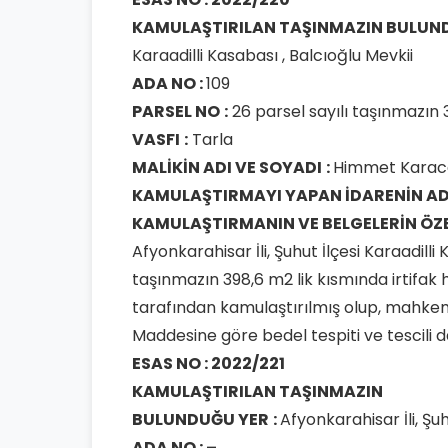
KAMULAŞTIRILAN TAŞINMAZIN
BULUN
Karaadilli Kasabası , Balcıoğlu Mevkii
ADA NO :
109
PARSEL NO
:
26 parsel sayılı taşınmazın 3
VASFI
:
Tarla
MALİKİN ADI VE SOYADI
:
Himmet Karac
KAMULAŞTIRMAYI YAPAN
İDARENİN AD
KAMULAŞTIRMANIN VE
BELGELERİN ÖZ
Afyonkarahisar İli, Şuhut İlçesi Karaadilli
taşınmazın 398,6 m2 lik kısmında irtifa
tarafından kamulaştırılmış olup, mahke
Maddesine göre bedel tespiti ve tescili da
ESAS NO : 2022/221
KAMULAŞTIRILAN TAŞINMAZIN
BULUNDUĞU YER
:
Afyonkarahisar İli, Şu
ADA NO : –