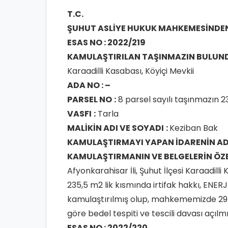
T.C.
ŞUHUT
ASLİYE HUKUK MAHKEMESİNDE
ESAS NO : 2022/219
KAMULAŞTIRILAN TAŞINMAZIN
BULUN
Karaadilli Kasabası, Köyiçi Mevkii
ADA NO : –
PARSEL NO
:
8 parsel sayılı taşınmazın 23
VASFI
:
Tarla
MALİKİN ADI VE SOYADI
:
Keziban Bak
KAMULAŞTIRMAYI YAPAN
İDARENİN AD
KAMULAŞTIRMANIN VE
BELGELERİN ÖZ
Afyonkarahisar İli, Şuhut İlçesi Karaadilli
235,5 m2 lik kısmında irtifak hakkı, EN
kamulaştırılmış olup, mahkememizde 29
göre bedel tespiti ve tescili davası açılmı
ESAS NO : 2022/220