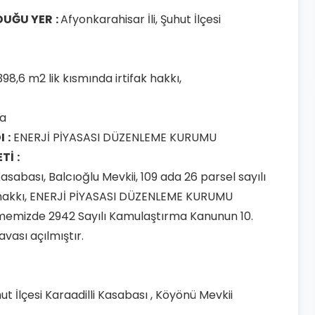
DUĞU YER
:
Afyonkarahisar İli, Şuhut İlçesi
98,6 m2 lik kısmında irtifak hakkı,
a
I
:
ENERJİ PİYASASI DÜZENLEME KURUMU
ETİ
:
 Kasabası, Balcıoğlu Mevkii, 109 ada 26 parsel sayılı
k hakkı, ENERJİ PİYASASI DÜZENLEME KURUMU
memizde 2942 Sayılı Kamulaştırma Kanunun 10.
vası açılmıştır.
hut İlçesi Karaadilli Kasabası , Köyönü Mevkii