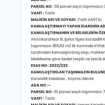
PARSEL NO
:
59 parsel sayılı taşınmazın 3
VASFI
:
Tarla
MALİKİN ADI VE SOYADI
:
Fatih KARTAL
KAMULAŞTIRMAYI YAPAN
İDARENİN AD
KAMULAŞTIRMANIN VE
BELGELERİN ÖZ
Afyonkarahisar İli, Şuhut İlçesi Karaadilli
taşınmazın 365,82 m2 lik kısmında irti
tarafından kamulaştırılmış olup, mahke
Maddesine göre bedel tespiti ve tescili da
ESAS NO : 2022/222
KAMULAŞTIRILAN TAŞINMAZIN
BULUN
Karaadilli Kasabası , Köyönü Mevkii
ADA NO : –
PARSEL NO
:
61 parsel sayılı taşınmazın 7
VASFI
:
Tarla
MALİKİN ADI VE SOYADI
:
Hasan Karadir