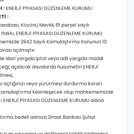
I
:
ENERJİ PİYASASI DÜZENLEME KURUMU
ETİ
:
 Kasabası, Köyönü Mevkii, 61 parsel sayılı
fak hakkı, ENERJİ PİYASASI DÜZENLEME KURUMU
memizde 2942 Sayılı Kamulaştırma Kanunun 10.
vası açılmıştır.
de idari yargıda iptal veya adli yargıda maddi
eceği, açılacak davalarda husumetin ENERJİ
lmesi,
ası açtığınızı veya yürütmeyi durdurma kararı
de kamulaştırma kesinleşecek olup mahkememizde
akkı ENERJİ PİYASASI DÜZENLEME KURUMU adına
rma bedeli adınıza Ziraat Bankası Şuhut
 tüm savunma ve delillerinizi tebliğ tarihinden