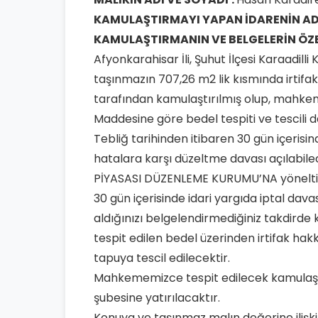
KAMULAŞTIRMAYI YAPAN
İDARENİN AD
KAMULAŞTIRMANIN VE
BELGELERİN ÖZ
Afyonkarahisar İli, Şuhut İlçesi Karaadilli
taşınmazın 707,26 m2 lik kısmında irti
tarafından kamulaştırılmış olup, mahke
Maddesine göre bedel tespiti ve tescili da
Tebliğ tarihinden itibaren 30 gün içerisin
hatalara karşı düzeltme davası açılabil
PİYASASI DÜZENLEME KURUMU’NA yönelti
30 gün içerisinde idari yargıda iptal dav
aldığınızı belgelendirmediğiniz takdir
tespit edilen bedel üzerinden irtifak h
tapuya tescil edilecektir.
Mahkememizce tespit edilecek kamulaştı
şubesine yatırılacaktır.
Konuya ve taşınmaz malın değerine ilişkin