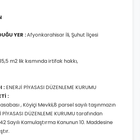
N
DUĞU YER
:
Afyonkarahisar İli, Şuhut İlçesi
5,5 m2 lik kısmında irtifak hakkı,
I
:
ENERJİ PİYASASI DÜZENLEME KURUMU
ETİ
:
 Kasabası , Köyiçi Mevkii,8 parsel sayılı taşınmazın
ERJİ PİYASASI DÜZENLEME KURUMU tarafından
42 Sayılı Kamulaştırma Kanunun 10. Maddesine
ştır.