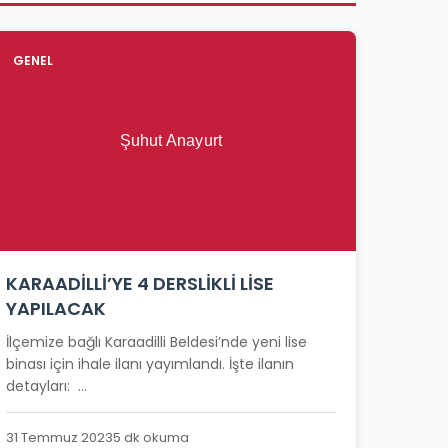
GENEL
KARAADİLLİ’YE 4 DERSLİKLİ LİSE
YAPILACAK
İlçemize bağlı Karaadilli Beldesi’nde yeni lise
binası için ihale ilanı yayımlandı. İşte ilanın
detayları: ...
31 Temmuz 2023
5 dk okuma