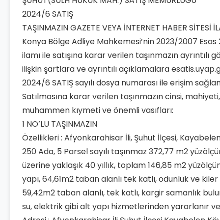
ŞUHUT(SULH HUKUK MAH.) SATIŞ MEMURLUĞU
2024/6 SATIŞ
TAŞINMAZIN GAZETE VEYA İNTERNET HABER SİTESİ İL
Konya Bölge Adliye Mahkemesi’nin 2023/2007 Esas 2
ilamı ile satışına karar verilen taşınmazın ayrıntılı 
ilişkin şartlara ve ayrıntılı açıklamalara esatis.uyap
2024/6 SATIŞ sayılı dosya numarası ile erişim sağlana
Satılmasına karar verilen taşınmazın cinsi, mahiyeti
muhammen kıymeti ve önemli vasıfları:
1 NO’LU TAŞINMAZIN
Özellikleri : Afyonkarahisar İli, Şuhut İlçesi, Kayabele
250 Ada, 5 Parsel sayılı taşınmaz 372,77 m2 yüzölç
üzerine yaklaşık 40 yıllık, toplam 146,85 m2 yüzölçü
yapı, 64,61m2 taban alanlı tek katlı, odunluk ve kiler
59,42m2 taban alanlı, tek katlı, kargir samanlık bu
su, elektrik gibi alt yapı hizmetlerinden yararlanır v