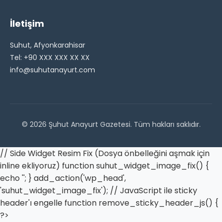
İletişim
Suhut, Afyonkarahisar
Tel: +90 XXX XXX XX XX
info@suhutanayurt.com
© 2026 Şuhut Anayurt Gazetesi. Tüm hakları saklıdır.
// Side Widget Resim Fix (Dosya önbelleğini aşmak için
inline ekliyoruz) function suhut_widget_image_fix() {
echo '
'; } add_action('wp_head',
'suhut_widget_image_fix'); // JavaScript ile sticky
header'ı engelle function remove_sticky_header_js() {
?>