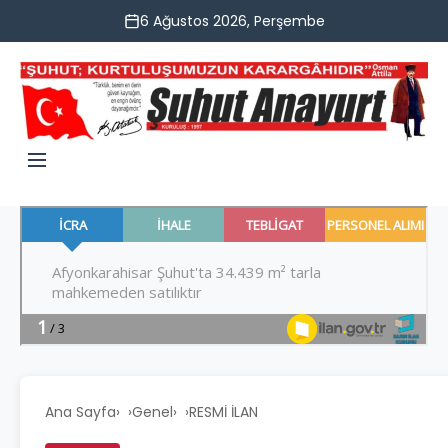
6 Ağustos 2026, Perşembe
Ana Sayfa
›
Genel
›
RESMİ İLAN