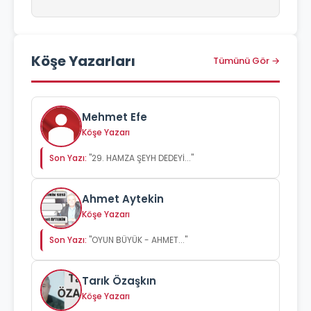
Köşe Yazarları
Tümünü Gör →
Mehmet Efe
Köşe Yazarı
Son Yazı:
"29. HAMZA ŞEYH DEDEYİ..."
Ahmet Aytekin
Köşe Yazarı
Son Yazı:
"OYUN BÜYÜK - AHMET..."
Tarık Özaşkın
Köşe Yazarı