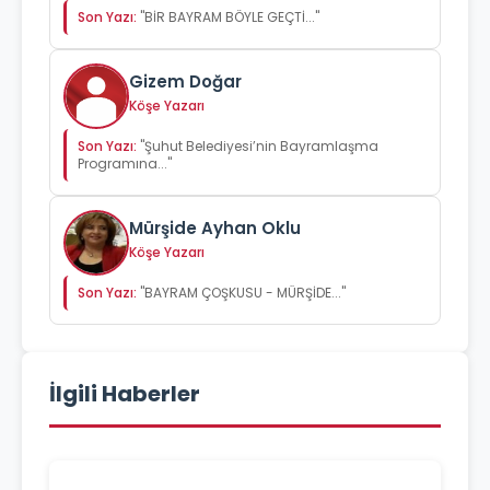
Son Yazı:
"BİR BAYRAM BÖYLE GEÇTİ..."
Gizem Doğar
Köşe Yazarı
Son Yazı:
"Şuhut Belediyesi’nin Bayramlaşma
Programına..."
Mürşide Ayhan Oklu
Köşe Yazarı
Son Yazı:
"BAYRAM ÇOŞKUSU - MÜRŞİDE..."
İlgili Haberler