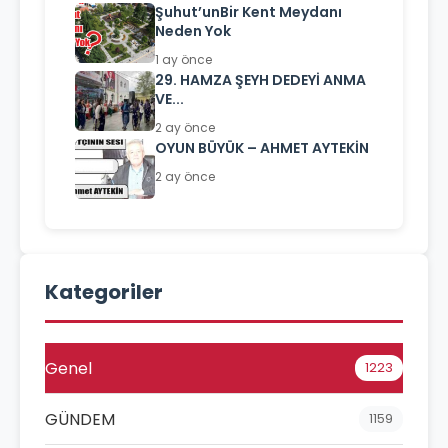
Şuhut’unBir Kent Meydanı
Neden Yok
1 ay önce
29. HAMZA ŞEYH DEDEYİ ANMA
VE...
2 ay önce
OYUN BÜYÜK – AHMET AYTEKİN
2 ay önce
Kategoriler
Genel
1223
GÜNDEM
1159