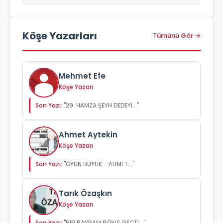
Köşe Yazarları
Tümünü Gör →
Mehmet Efe
Köşe Yazarı
Son Yazı:
"29. HAMZA ŞEYH DEDEYİ..."
Ahmet Aytekin
Köşe Yazarı
Son Yazı:
"OYUN BÜYÜK - AHMET..."
Tarık Özaşkın
Köşe Yazarı
Son Yazı:
"BİR BAYRAM BÖYLE GEÇTİ..."