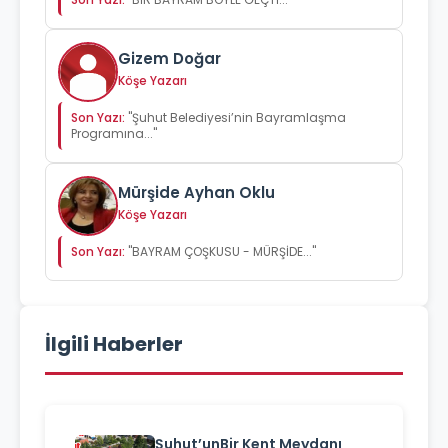
Gizem Doğar
Köşe Yazarı
Son Yazı:
"Şuhut Belediyesi’nin Bayramlaşma
Programına..."
Mürşide Ayhan Oklu
Köşe Yazarı
Son Yazı:
"BAYRAM ÇOŞKUSU - MÜRŞİDE..."
İlgili Haberler
Şuhut’unBir Kent Meydanı