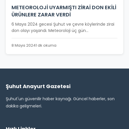
METEOROLOJİ UYARMIŞTI ZİRAİ DON EKİLİ
ÜRÜNLERE ZARAR VERDİ
6 Mayıs 2024 gecesi Şuhut ve çevre köylerinde zirai
don olayı yaşandı. Meteoroloji üç gün...
8 Mayıs 2024
1 dk okuma
Şuhut Anayurt Gazetesi
Şuhut'un güvenilir haber kaynağı. Güncel haberler, son
dakika gelişmeleri.
Hızlı Linkler