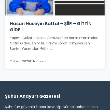
Hasan Hüseyin Battal – ŞİİR – GİTTİN
GİDELİ
Kapımı Çalıpta Gelen OlmuyorSen Benim Yanımdan
Gittin GideliBenim Bu Halimi Soran OlmuyorSen
Benim Yanımdan Gittin...
2 Nisan 2026
1 dk okuma
Şuhut Anayurt Gazetesi
Şuhut'un güvenilir haber kaynağı. Güncel haberler, son