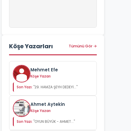
Köşe Yazarları
Tümünü Gör →
Mehmet Efe
Köşe Yazarı
Son Yazı:
"29. HAMZA ŞEYH DEDEYİ..."
Ahmet Aytekin
Köşe Yazarı
Son Yazı:
"OYUN BÜYÜK - AHMET..."