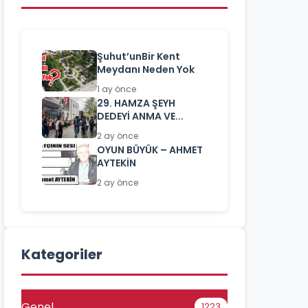
Şuhut’unBir Kent
Meydanı Neden Yok
1 ay önce
29. HAMZA ŞEYH
DEDEYİ ANMA VE...
2 ay önce
OYUN BÜYÜK – AHMET
AYTEKİN
2 ay önce
Kategoriler
Genel
1223