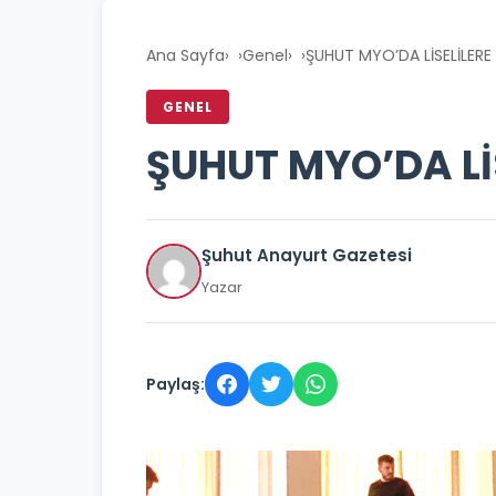
Ana Sayfa
›
Genel
›
ŞUHUT MYO’DA LİSELİLER
GENEL
ŞUHUT MYO’DA Lİ
Şuhut Anayurt Gazetesi
Yazar
Paylaş: