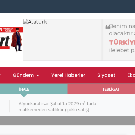
r
Gündem
Yerel Haberler
Siyaset
Ek