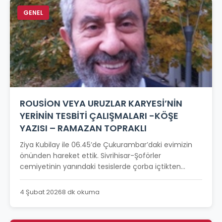
GENEL
ROUSİON VEYA URUZLAR KARYESİ’NİN
YERİNİN TESBİTİ ÇALIŞMALARI -KÖŞE
YAZISI – RAMAZAN TOPRAKLI
Ziya Kubilay ile 06.45’de Çukurambar’daki evimizin
önünden hareket ettik. Sivrihisar-Şoförler
cemiyetinin yanındaki tesislerde çorba içtikten...
4 Şubat 2026
8 dk okuma