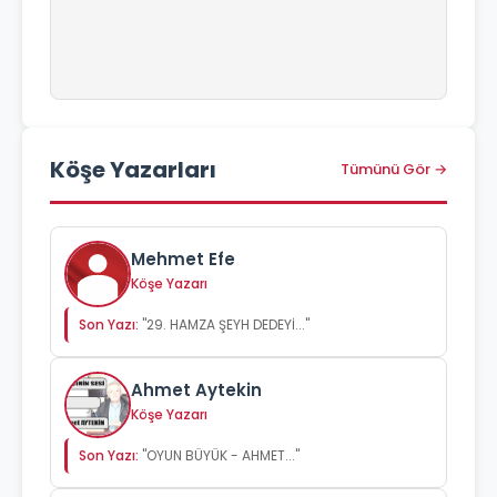
Köşe Yazarları
Tümünü Gör →
Mehmet Efe
Köşe Yazarı
Son Yazı:
"29. HAMZA ŞEYH DEDEYİ..."
Ahmet Aytekin
Köşe Yazarı
Son Yazı:
"OYUN BÜYÜK - AHMET..."