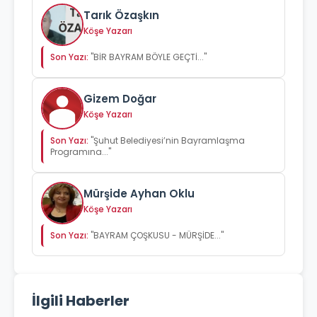
Tarık Özaşkın
Köşe Yazarı
Son Yazı:
"BİR BAYRAM BÖYLE GEÇTİ..."
Gizem Doğar
Köşe Yazarı
Son Yazı:
"Şuhut Belediyesi’nin Bayramlaşma
Programına..."
Mürşide Ayhan Oklu
Köşe Yazarı
Son Yazı:
"BAYRAM ÇOŞKUSU - MÜRŞİDE..."
İlgili Haberler