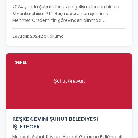
2024 yılında Şuhutluları üzen gelişmelerden biri de
Afyonkarahisar PTT Başmüdürü hemşehrimiz
Mehmet Örsdemir’in görevinden alınması...
29 Aralık 2024
2 dk okuma
GENEL
KEŞKEK EVİNİ ŞUHUT BELEDİYESİ
İŞLETECEK
Mülkiyeti Şuhut Köylere Hizmet Götürme Birliğine ait