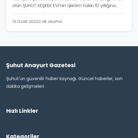
olan ŞUHUT KEŞKEK EVİ’nin işletim hakkı 10 yıllığına...
13 Ocak 2022
2 dk okuma
Şuhut Anayurt Gazetesi
Şuhut'un güvenilir haber kaynağı. Güncel haberler, son
dakika gelişmeleri.
Hızlı Linkler
Kategoriler