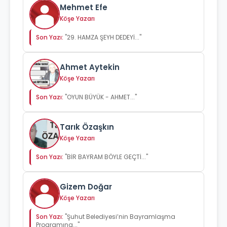
Mehmet Efe
Köşe Yazarı
Son Yazı:
"29. HAMZA ŞEYH DEDEYİ..."
Ahmet Aytekin
Köşe Yazarı
Son Yazı:
"OYUN BÜYÜK - AHMET..."
Tarık Özaşkın
Köşe Yazarı
Son Yazı:
"BİR BAYRAM BÖYLE GEÇTİ..."
Gizem Doğar
Köşe Yazarı
Son Yazı:
"Şuhut Belediyesi’nin Bayramlaşma
Programına..."