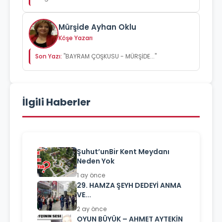
Mürşide Ayhan Oklu
Köşe Yazarı
Son Yazı:
"BAYRAM ÇOŞKUSU - MÜRŞİDE..."
İlgili Haberler
Şuhut’unBir Kent Meydanı
Neden Yok
1 ay önce
29. HAMZA ŞEYH DEDEYİ ANMA
VE...
2 ay önce
OYUN BÜYÜK – AHMET AYTEKİN