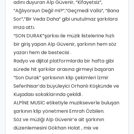
adını duyuran Alp Güvenir, “Kifayetsiz”,
“Ağlıyorsun Değil mi?”,”Geçmedi Valla”, “Bana
Sor”,”Bir Veda Daha” gibi unutulmaz şarkılara
imza attı.
“SON DURAK”şarkısı ile müzik listelerine hızlı
bir giriş yapan Alp Güvenir, şarkının hem söz
yazarı hem de bestecisi .
Radyo ve dijital platformlarda bir hafta gibi
sürede hit şarkılar arasına girmeyi başaran
“Son Durak” şarkısının klip çekimleri İzmir
Seferihisar’da büyüleyici Orhanlı Köşkünde ve
Kuşadası sokaklarında çekildi .
ALPİNE MUSlC etiketiyle muzikseverle buluşan
şarkının klip yönetmeni Emrah Özbilen.
Söz ve müziği Alp Güvenir’e ait şarkının
düzenlemesini Gökhan Holat , mix ve