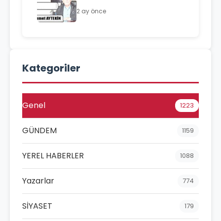
2 ay önce
Kategoriler
Genel
1223
GÜNDEM
1159
YEREL HABERLER
1088
Yazarlar
774
SİYASET
179