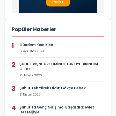
Popüler Haberler
1
Gündem Kısa Kısa
12 Ağustos 2024
2
ŞUHUT VİŞNE ÜRETİMİNDE TÜRKİYE BİRİNCİSİ
OLDU
25 Mayıs 2026
3
Şuhut Tek Yürek Oldu: Gökçe Bebek...
21 Nisan 2026
4
Şuhut’ta Genç Girişimci Başardı :Devlet
Desteğiyle...