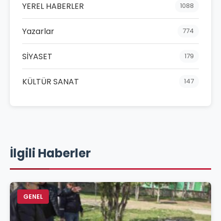
YEREL HABERLER
1088
Yazarlar
774
SİYASET
179
KÜLTÜR SANAT
147
İlgili Haberler
GENEL