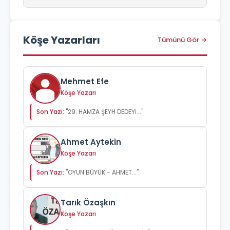
Köşe Yazarları
Tümünü Gör →
Mehmet Efe
Köşe Yazarı
Son Yazı:
"29. HAMZA ŞEYH DEDEYİ..."
Ahmet Aytekin
Köşe Yazarı
Son Yazı:
"OYUN BÜYÜK - AHMET..."
Tarık Özaşkın
Köşe Yazarı