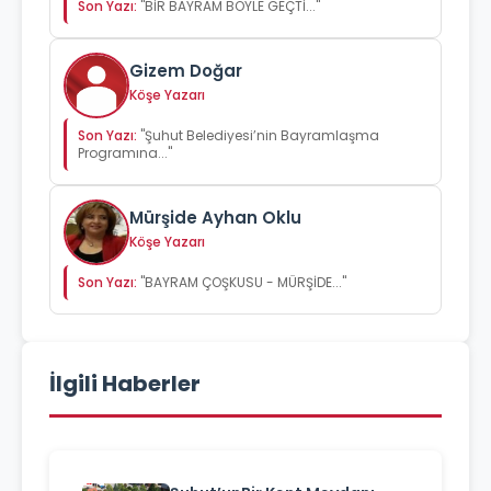
Son Yazı:
"BİR BAYRAM BÖYLE GEÇTİ..."
Gizem Doğar
Köşe Yazarı
Son Yazı:
"Şuhut Belediyesi’nin Bayramlaşma
Programına..."
Mürşide Ayhan Oklu
Köşe Yazarı
Son Yazı:
"BAYRAM ÇOŞKUSU - MÜRŞİDE..."
İlgili Haberler