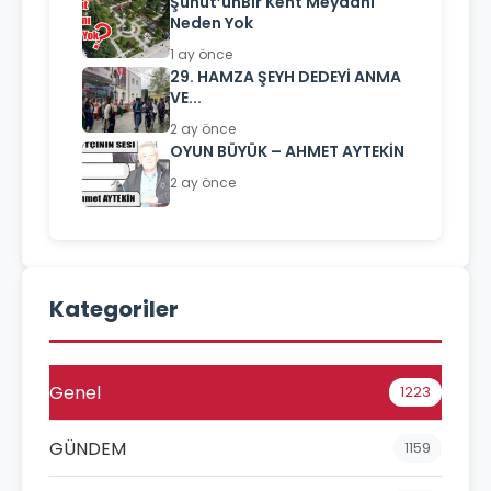
Şuhut’unBir Kent Meydanı
Neden Yok
1 ay önce
29. HAMZA ŞEYH DEDEYİ ANMA
VE...
2 ay önce
OYUN BÜYÜK – AHMET AYTEKİN
2 ay önce
Kategoriler
Genel
1223
GÜNDEM
1159