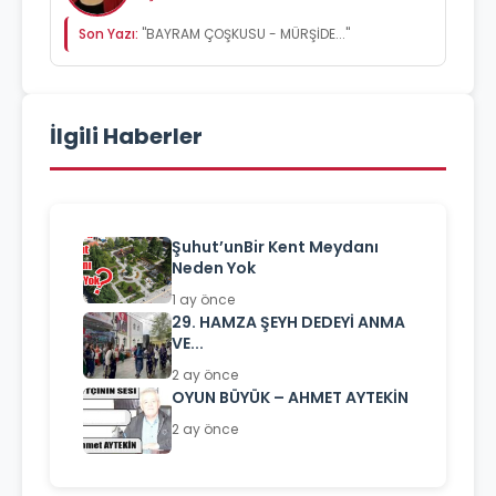
Son Yazı:
"BAYRAM ÇOŞKUSU - MÜRŞİDE..."
İlgili Haberler
Şuhut’unBir Kent Meydanı
Neden Yok
1 ay önce
29. HAMZA ŞEYH DEDEYİ ANMA
VE...
2 ay önce
OYUN BÜYÜK – AHMET AYTEKİN
2 ay önce