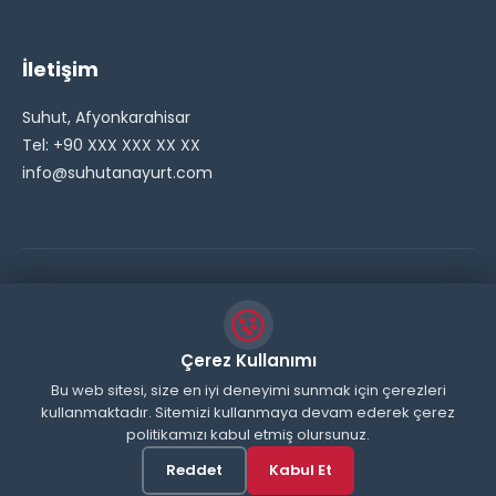
İletişim
Suhut, Afyonkarahisar
Tel: +90 XXX XXX XX XX
info@suhutanayurt.com
© 2026 Şuhut Anayurt Gazetesi. Tüm hakları saklıdır.
// Side Widget Resim Fix (Dosya önbelleğini aşmak için
Çerez Kullanımı
inline ekliyoruz) function suhut_widget_image_fix() {
Bu web sitesi, size en iyi deneyimi sunmak için çerezleri
kullanmaktadır. Sitemizi kullanmaya devam ederek çerez
echo '
'; } add_action('wp_head',
politikamızı kabul etmiş olursunuz.
'suhut_widget_image_fix'); // JavaScript ile sticky
header'ı engelle function remove_sticky_header_js() {
Reddet
Kabul Et