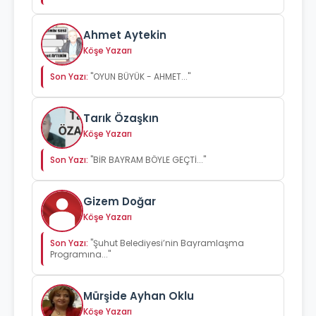
Ahmet Aytekin
Köşe Yazarı
Son Yazı:
"OYUN BÜYÜK - AHMET..."
Tarık Özaşkın
Köşe Yazarı
Son Yazı:
"BİR BAYRAM BÖYLE GEÇTİ..."
Gizem Doğar
Köşe Yazarı
Son Yazı:
"Şuhut Belediyesi’nin Bayramlaşma
Programına..."
Mürşide Ayhan Oklu
Köşe Yazarı