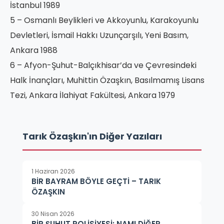
İstanbul 1989
5 – Osmanlı Beylikleri ve Akkoyunlu, Karakoyunlu
Devletleri, İsmail Hakkı Uzunçarşılı, Yeni Basım,
Ankara 1988
6 – Afyon-Şuhut-Balçıkhisar’da ve Çevresindeki
Halk İnançları, Muhittin Özaşkın, Basılmamış Lisans
Tezi, Ankara İlahiyat Fakültesi, Ankara 1979
Tarık Özaşkın'ın Diğer Yazıları
1 Haziran 2026
BİR BAYRAM BÖYLE GEÇTİ – TARIK
ÖZAŞKIN
30 Nisan 2026
BİR ŞUHUT POLİSİYESİ: NAMI DİĞER