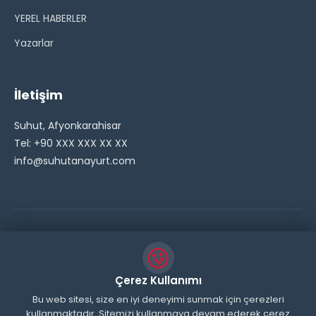
YEREL HABERLER
Yazarlar
İletişim
Suhut, Afyonkarahisar
Tel: +90 XXX XXX XX XX
info@suhutanayurt.com
© 2026 Şuhut Anayurt Gazetesi. Tüm hakları saklıdır.
// Side Widget Resim Fix (Dosya önbelleğini aşmak için
Çerez Kullanımı
inline ekliyoruz) function suhut_widget_image_fix() {
Bu web sitesi, size en iyi deneyimi sunmak için çerezleri
kullanmaktadır. Sitemizi kullanmaya devam ederek çerez
echo '
'; } add_action('wp_head',