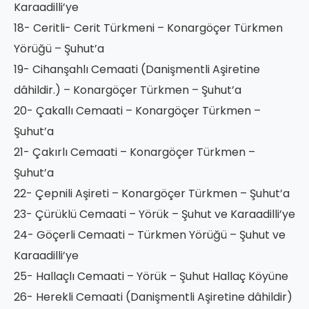
Karaadilli’ye
18- Ceritli- Cerit Türkmeni – Konargöçer Türkmen
Yörüğü – Şuhut’a
19- Cihanşahlı Cemaati (Danişmentli Aşiretine
dâhildir.) – Konargöçer Türkmen – Şuhut’a
20- Çakallı Cemaati – Konargöçer Türkmen –
Şuhut’a
21- Çakırlı Cemaati – Konargöçer Türkmen –
Şuhut’a
22- Çepnili Aşireti – Konargöçer Türkmen – Şuhut’a
23- Çürüklü Cemaati – Yörük – Şuhut ve Karaadilli’ye
24- Göçerli Cemaati – Türkmen Yörüğü – Şuhut ve
Karaadilli’ye
25- Hallaçlı Cemaati – Yörük – Şuhut Hallaç Köyüne
26- Herekli Cemaati (Danişmentli Aşiretine dâhildir)