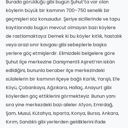
Burada görüldüğü gibi bugün Şuhut’ta var olan
köylerin büyük bir kısmının 700–750 senelik bir
geçmişleri söz konusudur. Şeriye sicillerinde ve tapu
kayıtlarında bugün mevcut olmayan bazı köylere
de rastlamaktayız Demek ki bu köyler kıtlık, hastalık
veya arazi sınır kavgası gibi sebeplerle başka
yerlere göç etmişlerdir. Elimizdeki belgelere göre
Şuhut ilçe merkezine Danişmentli Aşireti’nin iskân
edildiğini, bununla beraber ilçe merkezindeki
sülalelerin bir kısmının ilçeye bağlı Karlık, Yarışlı, Efe
Köyü, Çobankaya, Ağzıkara, Hallaç, Anayurt gibi
köylerden göç ettiklerini görmekteyiz. Bunun yanı
sıra yine merkezdeki bazı aileler Afyon, Emirdağ,
Şam, Musul, Kütahya, Isparta, Konya, Bursa, Ankara,
Kırım, Sandıklı gibi yerlerden geldiklerini ifade