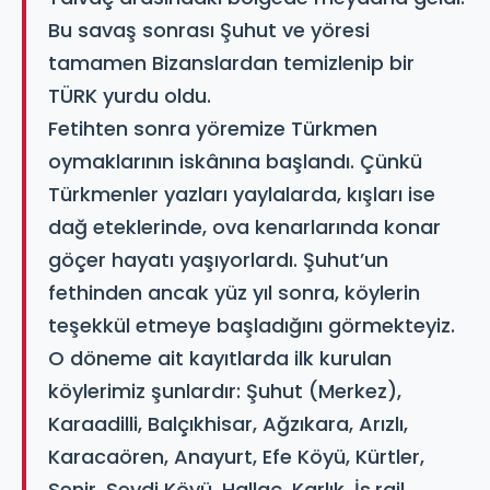
Bu savaş sonrası Şuhut ve yöresi
tamamen Bizanslardan temizlenip bir
TÜRK yurdu oldu.
Fetihten sonra yöremize Türkmen
oymaklarının iskânına başlandı. Çünkü
Türkmenler yazları yaylalarda, kışları ise
dağ eteklerinde, ova kenarlarında konar
göçer hayatı yaşıyorlardı. Şuhut’un
fethinden ancak yüz yıl sonra, köylerin
teşekkül etmeye başladığını görmekteyiz.
O döneme ait kayıtlarda ilk kurulan
köylerimiz şunlardır: Şuhut (Merkez),
Karaadilli, Balçıkhisar, Ağzıkara, Arızlı,
Karacaören, Anayurt, Efe Köyü, Kürtler,
Senir, Seydi Köyü, Hallaç, Karlık, İs.rail,