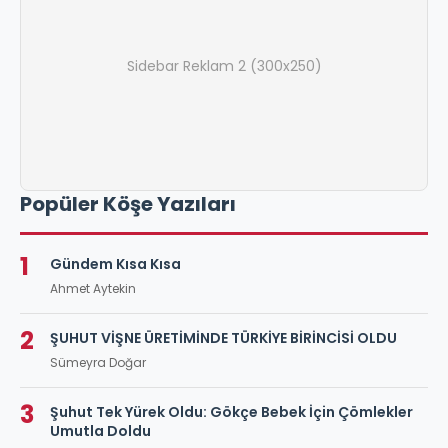
Sidebar Reklam 2 (300x250)
Popüler Köşe Yazıları
1
Gündem Kısa Kısa
Ahmet Aytekin
2
ŞUHUT VİŞNE ÜRETİMİNDE TÜRKİYE BİRİNCİSİ OLDU
Sümeyra Doğar
3
Şuhut Tek Yürek Oldu: Gökçe Bebek İçin Çömlekler
Umutla Doldu