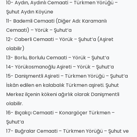
10- Aydın, Aydınlı Cemaati – Türkmen Yörüğü –
Şuhut Aydın Köyüne
11- Bademli Cemaati (Diğer Adı: Karamanlı
Cemaati) – Yörük – Şuhut’a
12- Caberli Cemaati – Yörük – Şuhut’a (Aşiret
olabilir)
13- Borlu, Borlulu Cemaati – Yörük – Şuhut’a
14- Yörükosmanoğlu Aşireti – Yörük – Şuhut’a
15- Danişmentli Aşireti – Türkmen Yörüğü – Şuhut’a
İskân edilen en kalabalık Türkmen aşireti. Şuhut
Merkez ilçenin kökeni ağırlık olarak Danişmentli
olabilir.
16- Bıçakçı Cemaati – Konargöçer Türkmen –
Şuhut’a
17- Buğralar Cemaati – Türkmen Yörüğü – Şuhut ve