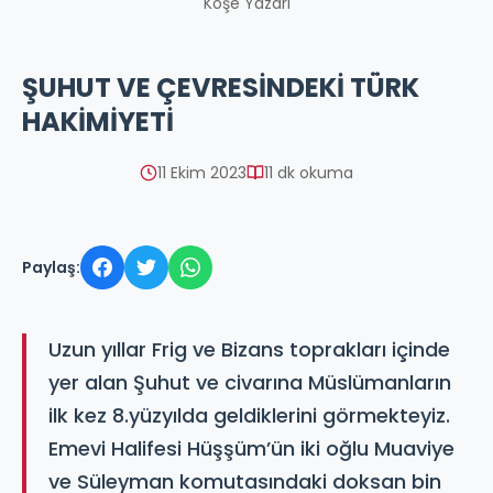
Köşe Yazarı
ŞUHUT VE ÇEVRESİNDEKİ TÜRK
HAKİMİYETİ
11 Ekim 2023
11 dk okuma
Paylaş:
Uzun yıllar Frig ve Bizans toprakları içinde
yer alan Şuhut ve civarına Müslümanların
ilk kez 8.yüzyılda geldiklerini görmekteyiz.
Emevi Halifesi Hüşşüm’ün iki oğlu Muaviye
ve Süleyman komutasındaki doksan bin